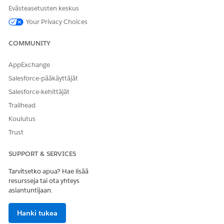
Evästeasetusten keskus
Kohdista luomasi käyttöoikeusjoukko käyttäjillesi.
Your Privacy Choices
COMMUNITY
RATKAISIKO TÄMÄ ARTIKKELI ONGELMASI?
Anna palautetta, jotta voimme kehittyä!
AppExchange
Salesforce-pääkäyttäjät
Kyllä
Ei
Salesforce-kehittäjät
Trailhead
Koulutus
Trust
SUPPORT & SERVICES
Tarvitsetko apua? Hae lisää
resursseja tai ota yhteys
asiantuntijaan.
Hanki tukea