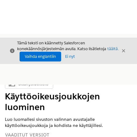
Tämä teksti on käännetty Salesforcen
konekäännösjärjestelmän avulla. Katso lisätietoja
täältä
.
Sulje
Sulje
Sulje
Vaihda englantiin
Ei nyt
Sisällysluettelo
Näytä sisällysluettelo
Käyttöoikeusjoukkojen
luominen
Luo luomallesi sivuston valinnan avustajalle
käyttöoikeusjoukkoja ja kohdista ne käyttäjillesi.
VAADITUT VERSIOT