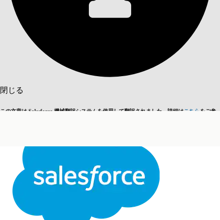
目次を表示
目次
検索
閉じる
この文章は Salesforce 機械翻訳システムを使用して翻訳されました。詳細は
こちら
をご参
英語に切り替える
今はしません
照ください。
閉じる
閉じる