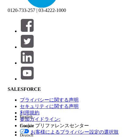
0120-733-257 | 03-4222-1000
絞り込み条件 (0)
絞り込み条件を選択
追加
製品エリア
SALESFORCE
機能の影響
プライバシーに関する声明
セキュリティに関する声明
利用規約
English
参加ガイドライン:
Cookie プリファレンスセンター
Français
エディション
お客様によるプライバシー設定の選択肢
Deutsch