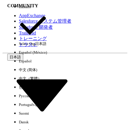
COMMUNITY
Italiano
AppExchange
Salesforce システム管理者
Salesforce 開発者
環境
Trailhead
トレーニング
Select Org
日本語
トラスト
Español (México)
日本語
Español
すべてクリア
完了
中文 (简体)
中文（繁體）
한국어
Русский
Português (Brasil)
Suomi
Dansk