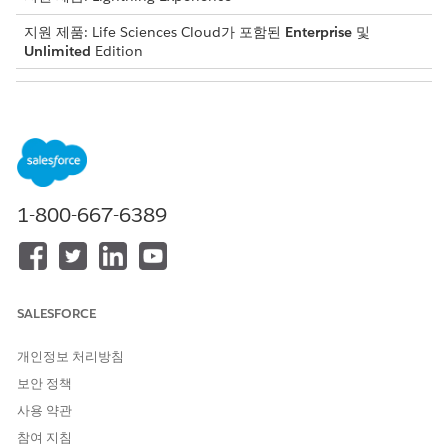
지원 제품: Life Sciences Cloud가 포함된
Enterprise
및
Unlimited
Edition
필요한 사용자 권한
권한 집합 만들기:
사용자 관리
설정에서 빠른 찾기 상자에
을 입력하고 선택합니다.
권한 집합
새로 만들기
를 클릭하고 권한 집합에 대한 레이블과 설명을 입
1-800-667-6389
력합니다. 권한 집합의 API 이름이 자동으로 생성됩니다.
변경 사항을 저장합니다.
권한 집합의 설정 페이지에서
에이전트 액세스
를 클릭합니다.
편집
을 클릭하고 사용 가능한 에이전트에서 활성화된 에이전트
로 에이전트를 이동합니다.
SALESFORCE
변경 사항을 저장합니다.
사용자에게 생성한 권한 집합을 할당합니다.
개인정보 처리방침
보안 정책
사용 약관
이 기사를 통해 문제를 해결했습니까?
참여 지침