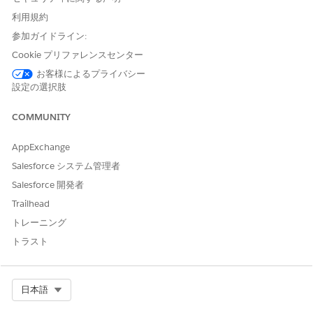
評価エンベロープ
ユーザーに関連する評価が含
利用規約
まれるエンベロープに関する
情報を表します。
参加ガイドライン:
Cookie プリファレンスセンター
評価エンベロープ項目
ユーザーに関連する評価が含
お客様によるプライバシー
まれるエンベロープ内の項目
設定の選択肢
に関する情報を表します。
納入商品
自社が販売する商品や顧客が
COMMUNITY
購入する競合他社など、商業
価値のある品目を表します。
AppExchange
営業時間
サポート組織の営業時間を指
Salesforce システム管理者
定します。
Salesforce 開発者
ケアプログラム
雇用主や保険会社が参加者に
Trailhead
提供する一連の活動 (患者治
トレーニング
療、経済的支援、教育、健
トラスト
康、フィットネスプランなど)
を表します。
ケアプログラムの詳細
ケアプログラムに関連する詳
Select Org
日本語
細レコードを表します。