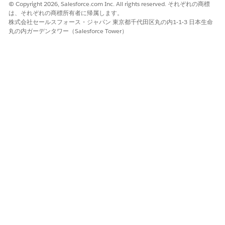
© Copyright 2026, Salesforce.com Inc. All rights reserved. それぞれの商標
ケアプログラムサイト
ケアプログラムサイトの詳細
は、それぞれの商標所有者に帰属します。
を表します。
株式会社セールスフォース・ジャパン 東京都千代田区丸の内1-1-3 日本生命
丸の内ガーデンタワー（Salesforce Tower）
ケアプログラムサイト契約
ケアプログラムサイトと契約
の関連付けを表します。
ケア提供者施設の専門分野
ヘルスケア施設の専門分野を
表します。
ケアサービス
提供者、医師、または施設が
提供するヘルスケア治療、サ
ービス、または処置を表しま
す。
ケアサイト調査員検索可能項
サイトに関連付けられた臨床
目
試験担当者に関する情報を表
します。
ケア専門分野
提供者の専門分野コードと説
明のリストを表します。
コードセットバンドル
複数のシステムとバージョン
のコードセットのグループを
表します。これらのコードセ