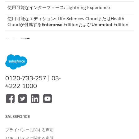
使用可能なインターフェース: Lightning Experience
使用可能なエディション: Life Sciences CloudまたはHealth
Cloudが付属する
Enterprise
Editionおよび
Unlimited
Edition
サイト管理
次のオブジェクトはサイト管理で使用されます。
オブジェクト
目的
取引先
個人取引先 (顧客、競合他社、
0120-733-257 | 03-
パートナーなど、ビジネスに
4222-1000
関与する組織または個人) を表
します。
取引先責任者リレーション
取引先責任者と 1 つ以上の取
引先間のリレーションを表し
ます。
SALESFORCE
適格性認定
施設のプロフェッショナル適
プライバシーに関する声明
格性認定を表します。
セキュリティに関する声明