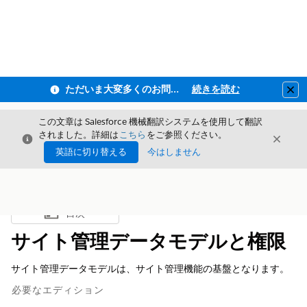
ただいま大変多くのお問い合わせをいただいており、ご連絡までにお時間を頂戴しております
続きを読む
Clo
この文章は Salesforce 機械翻訳システムを使用して翻訳
されました。詳細は
こちら
をご参照ください。
閉じる
閉じ
閉じる
英語に切り替える
今はしません
目次
目次を表示
サイト管理データモデルと権限
サイト管理データモデルは、サイト管理機能の基盤となります。
必要なエディション