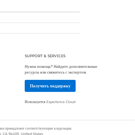
SUPPORT & SERVICES
Нужна помощь? Найдите дополнительные
ресурсы или свяжитесь с экспертом.
о, являющуюся организацией или лицом,
пример, клиенты, конкуренты и
Получить поддержку
у контактом и одной или несколькими
Используется
Experience Cloud
 аккредитации объекта.
рте, содержащем оценки, связанные с
наки принадлежат соответствующим владельцам.
co, CA 94105, United States