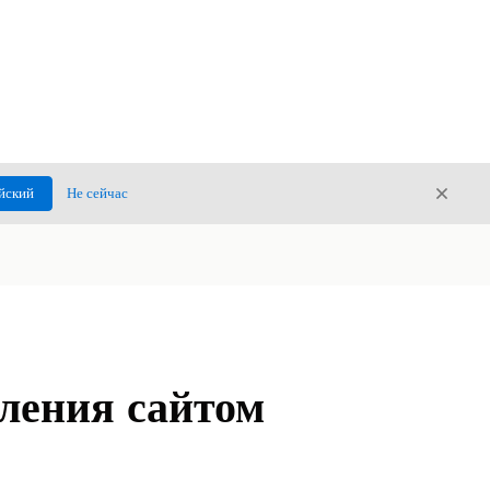
Закры
йский
Не сейчас
Закрыт
ления сайтом