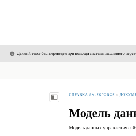
Закрыть
Данный текст был переведен при помощи системы машинного перево
СПРАВКА SALESFORCE
ДОКУМ
Вы находитесь здесь:
Показать содержание
Модель дан
Модель данных управления сайт