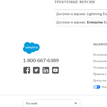
ТРЕБУЕМЫЕ ВЕРСИИ
Доступно в версиях: Lightning E
Доступно в версиях:
Enterprise
Ed
Управление сайтом
SALESFO
Данные объекты используются 
Положени
ОБЪЕКТ
1-800-667-6389
Положение
Организация
Условия и
Правила у
Взаимосвязь контактов организац
Центр нас
You
Аккредитация
Конверт оценки
Select Org
Русский