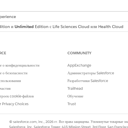
xperience
ition и
Unlimited
Edition с Life Sciences Cloud или Health Cloud
RCE
COMMUNITY
в управлении сайтом.
е о конфиденциальности
AppExchange
ЦЕЛЬ
 о безопасности
Администраторы Salesforce
Представляет организацию-лиц
спользования
Разработчики Salesforce
связанным с предприятием (на
партнеры).
частия
Trailhead
ии
Представляет взаимосвязь межд
троек cookie-файлов
Обучение
организациями.
r Privacy Choices
Trust
Представляет профессиональные
Представляет сведения о конве
© salesforce.com, inc., 2026 гг. Все права защищены. Упомянутые товарные з
пользователем.
Salesforce, Inc. Salesforce Tower, 415 Mission Street, 3rd Floor, San Francis