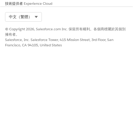
技術提供者
Experience Cloud
手術。
照護網站探索者可搜尋欄位
代表與網站相關聯的臨床試驗
Select Org
中文（繁體）
研究員相關資訊。
© Copyright 2026, Salesforce.com Inc. 保留所有權利。各個商標屬於其個別
照護專長
代表提供者專科代碼與描述的
擁有者。
清單。
Salesforce, Inc. Salesforce Tower, 415 Mission Street, 3rd Floor, San
Francisco, CA 94105, United States
程式碼集配套
代表跨多個系統和版本的程式
碼集群組。這些代碼集皆參照
相同的概念實體。
連絡人
代表連絡人,即與帳戶相關聯的
人員。
文件檢查清單項目
代表文件檔案上載的檢查清單
項目。
醫療照護機構
代表醫療照護機構及其所有相
關詳細資料。
醫療照護開業醫師機構
代表開業醫師提供服務的不同
位置。