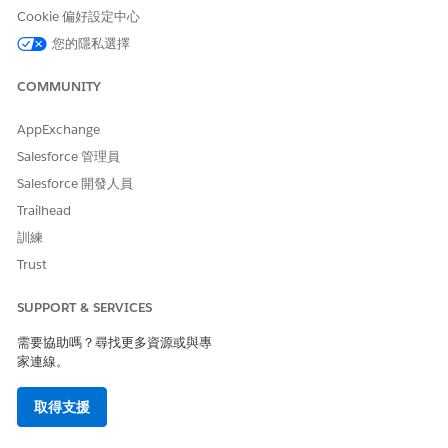
Cookie 偏好設定中心
資產
代表具有商業價值的項目,例如
貴公司銷售的產品或客戶購買
您的隱私選擇
的競爭者。
COMMUNITY
Business Hours
指定您支援組織的營業時間。
照護計畫
代表由雇主或保險業者向參與
AppExchange
者提供的一組活動,例如病患治
Salesforce 管理員
療、財務協助、教育、健康或
Salesforce 開發人員
健身計畫。
Trailhead
照護計畫詳細資料
代表與照護計畫相關的詳細資
訓練
料記錄。
Trust
照護計畫網站
代表照護計畫網站的相關詳細
資料。
SUPPORT & SERVICES
照護計畫網站契約
代表照護計畫網站與契約的關
需要協助嗎？尋找更多資源或與專
聯。
家連線。
照護提供者機構專科
代表醫療照護機構的專科。
取得支援
照護服務
代表提供者、開業醫師或機構
提供的醫療照護治療、服務或