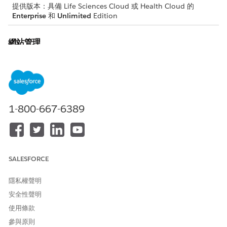
提供版本：具備 Life Sciences Cloud 或 Health Cloud 的
Enterprise
和
Unlimited
Edition
網站管理
這些物件用於「網站管理」。
物件
目的
帳戶
代表個人帳戶,即與您的業務有
關的組織或人員 (例如客戶、競
1-800-667-6389
爭者和合作夥伴)。
帳戶連絡人關係
表示連絡人與一或多個帳戶之
間的關係。
SALESFORCE
Accreditation
代表機構的專業認證。
評估信封
代表包含使用者相關評估的信
隱私權聲明
封相關資訊。
安全性聲明
使用條款
評估信封項目
代表包含使用者相關評估之信
封中項目的相關資訊。
參與原則