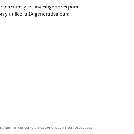
 los sitios y los investigadores para
y utilice la IA generativa para
untas de evaluación de IA
iva para sitios e investigadores
stión de sitios
istintas marcas comerciales pertenecen a sus respectivos