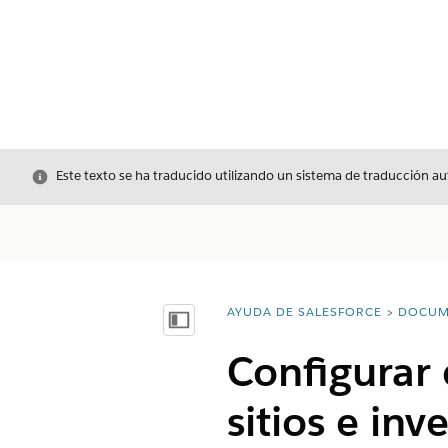
Cerrar
Este texto se ha traducido utilizando un sistema de traducción a
AYUDA DE SALESFORCE
DOCUM
Usted está aquí:
Mostrar índice de materias
Configurar 
sitios e inv