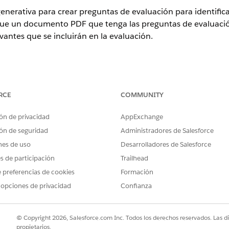
 generativa para crear preguntas de evaluación para identificar
rgue un documento PDF que tenga las preguntas de evaluación 
vantes que se incluirán en la evaluación.
ones, asegúrese de que asignó el conjunto de permisos Preg
RCE
COMMUNITY
ence
ón de privacidad
AppExchange
rise
y
Unlimited
con Life Sciences Cloud o Health Cloud
ón de seguridad
Administradores de Salesforce
nes de uso
Desarrolladores de Salesforce
PERMISOS DE USUARIO NECESARIOS
es de participación
Trailhead
IA generativa para sitios e
Evaluaciones de IA generat
 preferencias de cookies
Formación
 opciones de privacidad
Confianza
Y
Gestor de estudios para Ge
© Copyright 2026, Salesforce.com Inc. Todos los derechos reservados. Las d
Y
propietarios.