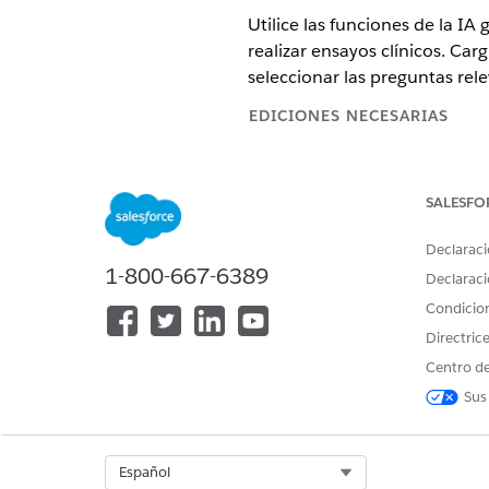
Utilice las funciones de la IA
realizar ensayos clínicos. Ca
seleccionar las preguntas rele
EDICIONES NECESARIAS
Antes de configurar evaluaci
generativa a los usuarios.
SALESFO
Disponible en: Lightning Experi
Declaraci
1-800-667-6389
Disponible en: Ediciones
Enterp
Declaraci
Condicio
Directric
Para configurar Evaluaciones de 
Centro de
investigadores:
Sus
Select Org
Español