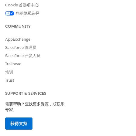
评分框架用户
Cookie 首选项中心
您的隐私选择
COMMUNITY
生成式 AI 会产生不准确或有害的响应。检查输出的准确性
AppExchange
警告
和安全性。您负责 Einstein 的结果如何应用于您的组织。
Salesforce 管理员
Salesforce 开发人员
在站点管理指导设置中，在启用生成式 AI 评估生成下，单击分
Trailhead
配评估生成权限集许可证旁边的
标记为完成
。
培训
单击启用行业 AI 旁边的
启用行业 AI
。打开行业 AI 设置。
Trust
在站点管理指导设置中，单击启用 Einstein 旁边的
启用
Einstein
。打开 Einstein。
SUPPORT & SERVICES
在站点管理指导设置中，单击启用生成式 AI 评估问题旁边的
转
到设置
。打开生成式 AI 评估问题。
需要帮助？查找更多资源，或联系
在站点管理指导设置中，单击为生成 AI 调查问卷配置用例旁边
专家。
的
转到设置
。创建评估问题提取类型的用例配置，并将其激活。
获得支持
另请参阅：
Salesforce 帮助：适用于 Health Cloud 的 Einstein 生成式 AI