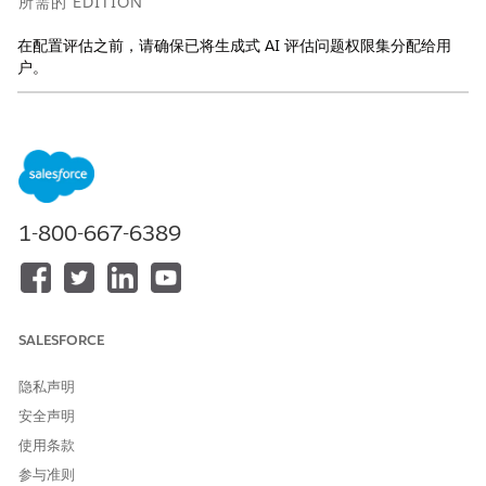
所需的 EDITION
在配置评估之前，请确保已将生成式 AI 评估问题权限集分配给用
户。
适用于：Lightning Experience
适用于：带有 Life Sciences Cloud 或 Health Cloud
的
Enterprise
和
Unlimited
Edition
所需用户权限
1-800-667-6389
要为站点和调查员配置生成式
适用于站点和调查员的生成式
AI 评估：
AI 评估
与
SALESFORCE
适用于站点管理的研究经理
隐私声明
与
安全声明
自然语言处理 (NLP) 服务
使用条款
与
参与准则