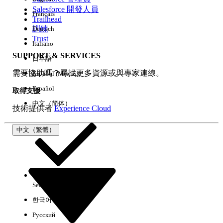
Salesforce 開發人員
Français
經驗
Trailhead
訓練
Deutsch
Trust
Italiano
SUPPORT & SERVICES
日本語
全部清除
完成
需要協助嗎？尋找更多資源或與專家連線。
Español (México)
Español
取得支援
中文（简体）
技術提供者
Experience Cloud
中文（繁體）
Select Org
中文（繁體）
한국어
Русский
沒有結果