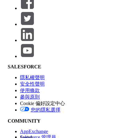
篩選器 (0)
選取篩選
新增
產品區域
SALESFORCE
功能影響
隱私權聲明
安全性聲明
使用條款
參與原則
Cookie 偏好設定中心
版本
您的隱私選擇
COMMUNITY
AppExchange
Salesforce 管理員
English