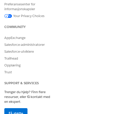
Salesforce Hjelp: Aktivere kriteriebasert søk og filtrering
Preferansesenter for
informasjonskapsler
Your Privacy Choices
HJALP DENNE ARTIKKELEN MED Å LØSE PROBLEMET DITT?
COMMUNITY
La oss få vite det slik at vi kan forbedre!
AppExchange
Ja
Nei
Salesforce-administratorer
Salesforce-utviklere
Trailhead
Opplæring
Trust
SUPPORT & SERVICES
Trenger du hjelp? Finn flere
ressurser, eller få kontakt med
en ekspert.
Få støtte