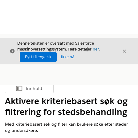
Denne teksten er oversatt med Salesforce
maskinoversettingssystem. Flere detaljer
her
.
Avslutt
Avslut
Avslutt
Bytt til engelsk
Ikke nå
Innhold
Vis innholdsfortegnelse
Aktivere kriteriebasert søk og
filtrering for stedsbehandling
Med kriteriebasert søk og filter kan brukere søke etter steder
og undersøkere.