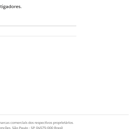
stigadores.
erenciamento de site
m
Ir para configuração
ao lado de
arcas comerciais dos respectivos proprietários.
onções, São Paulo - SP, 04575-000 Brasil