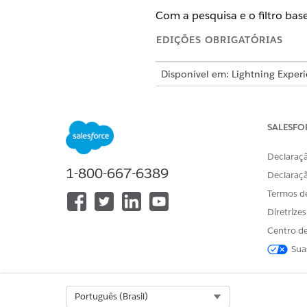
Com a pesquisa e o filtro bas
EDIÇÕES OBRIGATÓRIAS
Disponível em: Lightning Exper
Disponível em: Edições
Enterpri
SALESFO
Para ativar a pesquisa e filtro b
Declaraçã
1-800-667-6389
Declaraç
Termos d
Diretrize
Centro de
Na configuração guiada Gere
Habilitar pesquisa e filtro ba
Sua
Ative Habilitar pesquisa e fil
CONSULTE TAMBÉM:
Select Org
Português (Brasil)