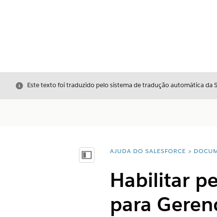
Fechar
Este texto foi traduzido pelo sistema de tradução automática da 
AJUDA DO SALESFORCE
DOCUM
Você está aqui:
Mostrar índice
Habilitar p
para Geren