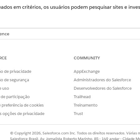
eados em critérios, os usuários podem pesquisar sites e inve
ience
se
e
Unlimited
com Life Sciences Cloud ou Health Cloud
RCE
COMMUNITY
PERMISSÕES DE USUÁRIO NECESSÁRIAS
aseados em critérios:
Health Cloud Starter
o de privacidade
AppExchange
ão de segurança
Administradores do Salesforce
E
e uso
Desenvolvedores do Salesforce
Gerente de estudo para g
s de participação
Trailhead
 preferência de cookies
Treinamento
nciamento de site, em Configurar gerenciamento de site, clique e
seados em critérios.
s opções de privacidade
Trust
tro baseados em critérios.
© Copyright 2026, Salesforce.com Inc. Todos os direitos reservados. Várias m
Salesforce Brasil, Av. Jornalista Roberto Marinho, 85 - 14º andar - Cidade M