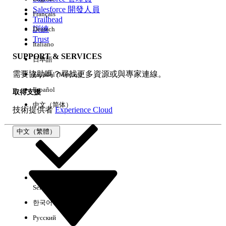
Salesforce 開發人員
Français
經驗
Trailhead
訓練
Deutsch
Trust
Italiano
SUPPORT & SERVICES
日本語
全部清除
完成
需要協助嗎？尋找更多資源或與專家連線。
Español (México)
Español
取得支援
中文（简体）
技術提供者
Experience Cloud
中文（繁體）
Select Org
中文（繁體）
한국어
Русский
沒有結果