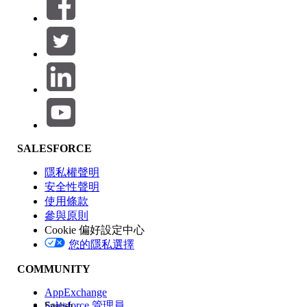
篩選器 (0)
選取篩選
新增
產品區域
SALESFORCE
功能影響
隱私權聲明
安全性聲明
使用條款
參與原則
Cookie 偏好設定中心
版本
您的隱私選擇
COMMUNITY
AppExchange
Salesforce 管理員
English