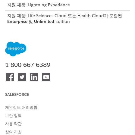
지원 제품: Lightning Experience
지원 제품: Life Sciences Cloud 또는 Health Cloud가 포함된
Enterprise
및
Unlimited
Edition
필요한 사용자 권한
디지털 환경을 구성하려면:
Health Cloud Starter
AND
1-800-667-6389
사이트 관리를 위한 연구 관리
자
사이트 관리 안내 설정의 사이트 관리 설정 아래에서 여러 계정
에 연락처 활성화 설정 옆에 있는
설정으로 이동을
클릭합니다.
SALESFORCE
계정 설정 페이지에서
편집
을 클릭하고 여러 계정에 연락 설정
아래에서 연락처를 여러 계정에 연결하도록
허용
을 선택합니다.
개인정보 처리방침
변경 사항을 저장합니다.
보안 정책
사용 약관
참여 지침