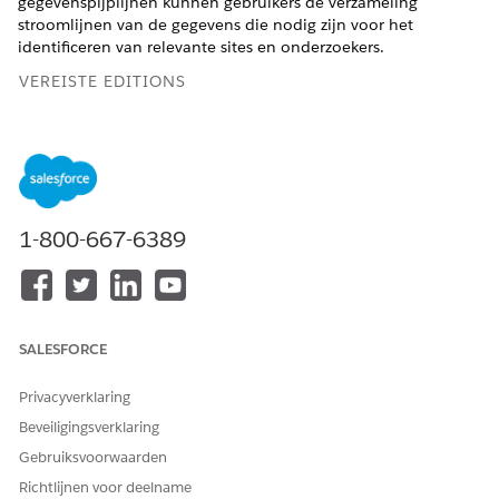
gegevenspijplijnen kunnen gebruikers de verzameling
stroomlijnen van de gegevens die nodig zijn voor het
identificeren van relevante sites en onderzoekers.
VEREISTE EDITIONS
Beschikbaar in: Lightning Experience
Beschikbaar in:
Enterprise
en
Unlimited
Edition met Life
Sciences Cloud of Health Cloud
1-800-667-6389
BENODIGDE GEBRUIKERSMACHTIGINGEN
Een gegevenspijplijn
Health Cloud Starter
inschakelen:
AND
SALESFORCE
Basisgebruiker van
gegevenspijplijn
Privacyverklaring
Voordat u de gegevenspijplijn inschakelt, zorgt u ervoor dat
Beveiligingsverklaring
Op criteria gebaseerd zoeken en filteren is ingeschakeld in de
Gebruiksvoorwaarden
organisatie.
Richtlijnen voor deelname