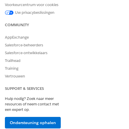
Klik in de begeleide set-up onder Zoeken in
Voorkeurcentrum voor cookies
siteonderzoeker instellen op
Ga naar Set-up
naast
Uw privacybeslissingen
Gegevenspijplijn inschakelen.
Schakel Gegevenspijplijn in en schakel de Salesforce-
COMMUNITY
uitvoerconnector in.
AppExchange
ZIE OOK:
Salesforce-beheerders
Help van Salesforce: Gegevenspijplijnen inschakelen
Salesforce-ontwikkelaars
Trailhead
Training
HEEFT DIT ARTIKEL UW PROBLEEM OPGELOST?
Vertrouwen
Laat ons weten wat we kunnen doen om te verbeteren!
SUPPORT & SERVICES
Ja
Nee
Hulp nodig? Zoek naar meer
resources of neem contact met
een expert op.
Ondersteuning ophalen