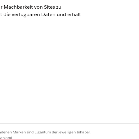
 Machbarkeit von Sites zu
nt die verfügbaren Daten und erhält
r
ation für Bewertungen" neben
iedenen Marken sind Eigentum der jeweiligen Inhaber.
agen und Fragen zur Bewertung der
schland