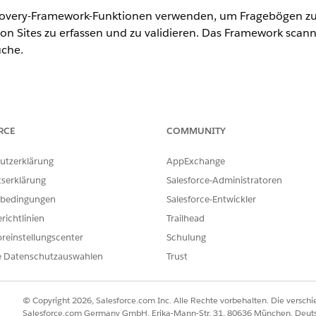
scovery-Framework-Funktionen verwenden, um Fragebögen zur
on Sites zu erfassen und zu validieren. Das Framework scan
uche.
ence
RCE
COMMUNITY
nlimited
Edition mit Life Sciences Cloud oder Health Cloud
utzerklärung
AppExchange
ERFORDERLICHE BENUTZERBERECHTIGUNGEN
tserklärung
Salesforce-Administratoren
orks:
Health Cloud Starter
bedingungen
Salesforce-Entwickler
richtlinien
Trailhead
UND
reinstellungscenter
Schulung
OmniStudio-Administrato
e Datenschutzauswahlen
Trust
Einrichtung der Site-Verwaltung unter "Bereitstellen Ihrer Organis
vieren" auf
Entdeckungs-Framework aktivieren
.
© Copyright 2026, Salesforce.com Inc. Alle Rechte vorbehalten. Die versch
 "Allgemeine Einstellungen" das Discovery-Framework, erweiterte Fr
Salesforce.com Germany GmbH, Erika-Mann-Str. 31, 80636 München, Deut