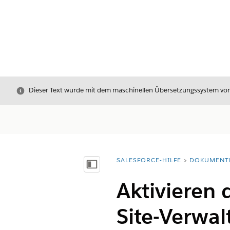
Schließen
Dieser Text wurde mit dem maschinellen Übersetzungssystem von S
SALESFORCE-HILFE
DOKUMENT
Sie befinden sich hier:
Inhalt anzeigen
Aktivieren 
Site-Verwal