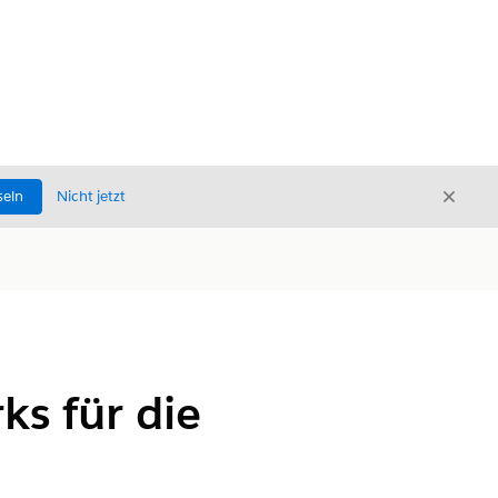
Schli
seln
Nicht jetzt
Schließ
ks für die