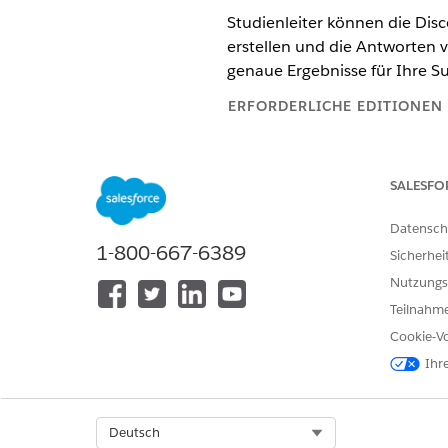
Studienleiter können die Di
erstellen und die Antworten v
genaue Ergebnisse für Ihre S
ERFORDERLICHE EDITIONEN
Verfügbarkeit: Lightning Experi
SALESFO
Verfügbarkeit:
Enterprise
und
U
Datensch
1-800-667-6389
Sicherhei
Aktivieren des Discovery-Framew
Nutzungs
Teilnahme
Cookie-Vo
Ihr
Klicken Sie in der geführten 
"Entdeckungs-Framework akti
Select Org
Deutsch
Aktivieren Sie auf der Seite