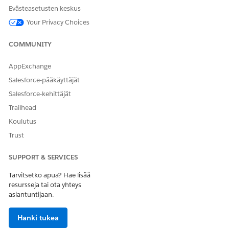
osiosta
Ota Discovery Framework käyttöön
.
Evästeasetusten keskus
Ota käyttöön Discovery Framework, Parannetut kysymykset
Your Privacy Choices
ja generoivat tekoälyn arviointikysymykset Yleiset
asetukset -sivulta.
COMMUNITY
KATSO MYÖS:
AppExchange
Salesforce-ohje: Discovery-kehyksen ja arviointien
Salesforce-pääkäyttäjät
edellytykset
Salesforce-kehittäjät
Salesforce-ohje: Discovery-kehyksen ottaminen käyttöön
Trailhead
Koulutus
Trust
RATKAISIKO TÄMÄ ARTIKKELI ONGELMASI?
Anna palautetta, jotta voimme kehittyä!
SUPPORT & SERVICES
Kyllä
Ei
Tarvitsetko apua? Hae lisää
resursseja tai ota yhteys
asiantuntijaan.
Hanki tukea