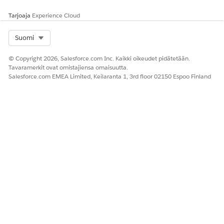
Tarjoaja
Experience Cloud
Select Org
Suomi
© Copyright 2026, Salesforce.com Inc. Kaikki oikeudet pidätetään.
Tavaramerkit ovat omistajiensa omaisuutta.
Salesforce.com EMEA Limited, Keilaranta 1, 3rd floor 02150 Espoo Finland