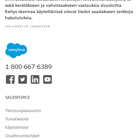
sekä kerätäkseen ja vahvistaakseen vastauksia sivustoilta.
Kehys skannaa käytettävissä olevat tiedot saadakseen tarkkoja
hakutuloksia.
VAADITUT VERSIOT
Käytettävissä: Lightning Experiencessa
Käytettävissä:
Enterprise
Edition- ja
Ilman rajoitusta
-
versioissa Life Sciences Cloudilla tai Health Cloudilla
1-800-667-6389
TARVITTAVAT KÄYTTÖOIKEUDET
Discovery-kehyksen
Health Cloud -
ottaminen käyttöön:
aloitusohjelma
SALESFORCE
AND
Tietosuojalausunto
Omnistudio-pääkäyttäjä
Turvatiedote
Napsauta sivuston hallinnan opastetun
Käyttöehdot
määritystoiminnon Get Your Organization Ready for
Osallistumisohjeet
Assessments -osiosta Ota Discovery Framework käyttöön -