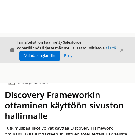
Tämä teksti on käännetty Salesforcen
konekäännösjärjestelmän avulla. Katso lisätietoja
täältä
.
Sulje
Sulje
Sulje
Vaihda englantiin
Ei nyt
Sisällysluettelo
Näytä sisällysluettelo
Discovery Frameworkin
ottaminen käyttöön sivuston
hallinnalle
Tutkimuspäälliköt voivat käyttää Discovery Framework -
ominaisuuksia luodakseen sivustojen toteutettavuuskyselyitä