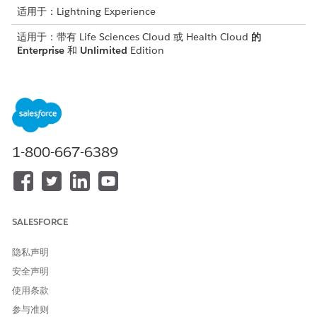
适用于：Lightning Experience
适用于：带有 Life Sciences Cloud 或 Health Cloud
的
Enterprise
和
Unlimited
Edition
所需用户权限
要启用发现框架：
Health Cloud 入门
与
1-800-667-6389
Omnistudio 管理员
在“站点管理”指导设置中，在“为组织准备评估”下，单击启用发
现框架旁边的
启用发现框架
。
在“常规设置”页面中，打开发现框架、增强问题和生成式 AI 评
SALESFORCE
估问题。
隐私声明
另请参阅：
安全声明
Salesforce 帮助：发现框架和评估先决条件
使用条款
Salesforce 帮助：启用 Discovery 框架
参与准则