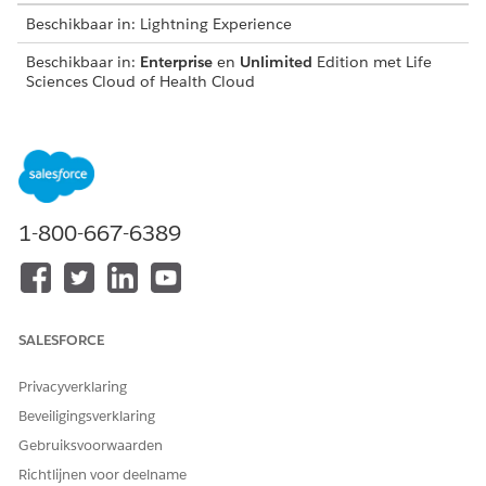
Beschikbaar in: Lightning Experience
Beschikbaar in:
Enterprise
en
Unlimited
Edition met Life
Sciences Cloud of Health Cloud
BENODIGDE GEBRUIKERSMACHTIGINGEN
Persoonsaccounts
Health Cloud Starter
inschakelen:
AND
1-800-667-6389
Studiemanager voor
sitebeheer
Klik in de begeleide set-up onder Sitebeheer instellen op
Ga naar Set-up
naast Persoonsaccounttypen inschakelen.
SALESFORCE
Schakel Persoonsaccounts inschakelen in.
Privacyverklaring
ZIE OOK:
Beveiligingsverklaring
Help van Salesforce: Persoonsaccounts inschakelen voor
Gebruiksvoorwaarden
gebruik in Life Sciences Cloud
Richtlijnen voor deelname