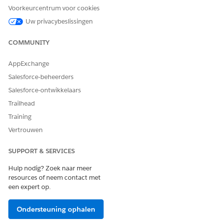
Voorkeurcentrum voor cookies
Uw privacybeslissingen
HEEFT DIT ARTIKEL UW PROBLEEM OPGELOST?
Laat ons weten wat we kunnen doen om te verbeteren!
COMMUNITY
Ja
Nee
AppExchange
Salesforce-beheerders
Salesforce-ontwikkelaars
Trailhead
Training
Vertrouwen
SUPPORT & SERVICES
Hulp nodig? Zoek naar meer
resources of neem contact met
een expert op.
Ondersteuning ophalen