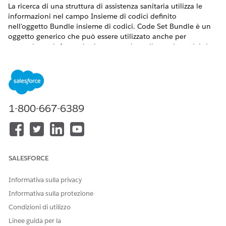
La ricerca di una struttura di assistenza sanitaria utilizza le
informazioni nel campo Insieme di codici definito
nell'oggetto Bundle insieme di codici. Code Set Bundle è un
oggetto generico che può essere utilizzato anche per
memorizzare informazioni non correlate alla gestione del sito.
Per consentire agli utenti di Gestione sito di visualizzare solo
le strutture sanitarie dell'insieme di codici, configurare la
funzione delle regole di condivisione degli oggetti
nell'oggetto Bundle insieme di codici.
VERSIONI (EDITION) RICHIESTE
1-800-667-6389
Disponibile in: Lightning Experience
Disponibile in:
Enterprise
Edition e
Unlimited
Edition con
Life Sciences Cloud o Health Cloud
SALESFORCE
AUTORIZZAZIONI UTENTE RICHIESTE
Informativa sulla privacy
Informativa sulla protezione
Per configurare le regole di
Gestisci condivisione
condivisione per l'insieme di
Condizioni di utilizzo
codici:
Linee guida per la