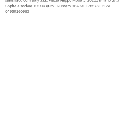
salesforce.com Italy S.r.l., Piazza Filippo Meda 5, 20121 Milano (MI)
Capitale sociale 10.000 euro - Numero REA MI-1785731 P.IVA
04959160963
QUESTO ARTICOLO HA RISOLTO IL PROBLEMA?
Facci sapere, così possiamo migliorare!
Sì
No