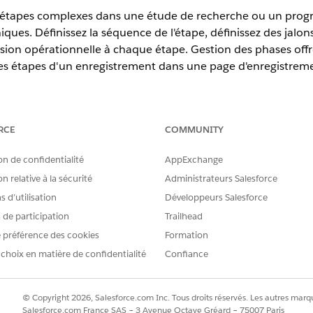
d'étapes complexes dans une étude de recherche ou un progr
iques. Définissez la séquence de l'étape, définissez des jalons 
ssion opérationnelle à chaque étape. Gestion des phases offre
es étapes d'un enregistrement dans une page d'enregistrem
erience
RCE
COMMUNITY
terprise
et
Unlimited
avec Life Sciences Cloud ou Health Cloud
on de confidentialité
AppExchange
n relative à la sécurité
Administrateurs Salesforce
 d’utilisation
Développeurs Salesforce
des phases
s de participation
Trailhead
 préférence des cookies
Formation
 choix en matière de confidentialité
Confiance
RE PROBLÈME ?
améliorer !
© Copyright 2026, Salesforce.com Inc. Tous droits réservés. Les autres marqu
Salesforce.com France SAS – 3 Avenue Octave Gréard – 75007 Paris