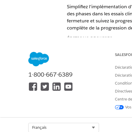
Simplifiez l'implémentation 
des phases dans les essais clin
fermeture et suivez la progre
complète de la progression d
ÉDITIONS REQUISES
Disponible avec : Lightning Exp
SALESFO
Disponible avec : les éditions
En
Déclarati
1-800-667-6389
Déclaratio
VOIR ÉGALEMENT :
Conditions
Aide de Salesforce : Gestion 
Directive
Centre de
Vos
CET ARTICLE A-T-IL RÉSOLU VOT
Dites-nous ce que nous pouvons 
Select Org
Français