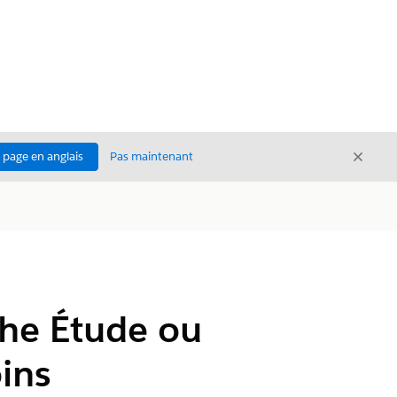
Ferme
a page en anglais
Pas maintenant
Fermer
che Étude ou
ins