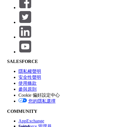
篩選條件： (0)
選取篩選
新增
產品區域
SALESFORCE
功能影響
隱私權聲明
安全性聲明
使用條款
參與原則
Cookie 偏好設定中心
版本
您的隱私選擇
COMMUNITY
AppExchange
Salesforce 管理員
English