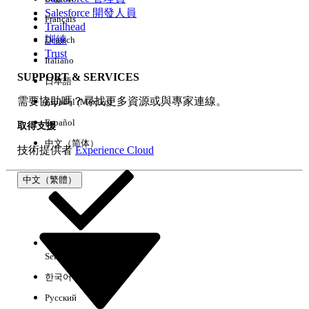
Salesforce 開發人員
Français
經驗
Trailhead
訓練
Deutsch
Trust
Italiano
SUPPORT & SERVICES
日本語
全部清除
完成
需要協助嗎？尋找更多資源或與專家連線。
Español (México)
Español
取得支援
中文（简体）
技術提供者
Experience Cloud
中文（繁體）
Select Org
中文（繁體）
한국어
Русский
沒有結果