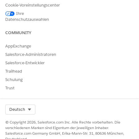
Cookie-Voreinstellungscenter
Ihre
KONNTEN SIE IHR PROBLEM MITHILFE DIESES ARTIKELS
Datenschutzauswahlen
LÖSEN?
Geben Sie uns Feedback, damit wir uns verbessern können.
COMMUNITY
Ja
Nein
AppExchange
Salesforce-Administratoren
Salesforce-Entwickler
Trailhead
Schulung
Trust
Select Org
Deutsch
© Copyright 2026, Salesforce.com Inc. Alle Rechte vorbehalten. Die
verschiedenen Marken sind Eigentum der jeweiligen Inhaber.
Salesforce.com Germany GmbH, Erika-Mann-Str. 31, 80636 München,
Deutschland