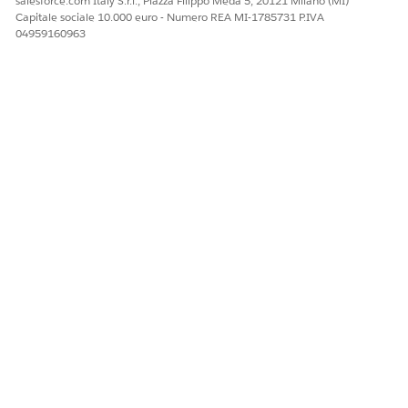
salesforce.com Italy S.r.l., Piazza Filippo Meda 5, 20121 Milano (MI)
Capitale sociale 10.000 euro - Numero REA MI-1785731 P.IVA
04959160963