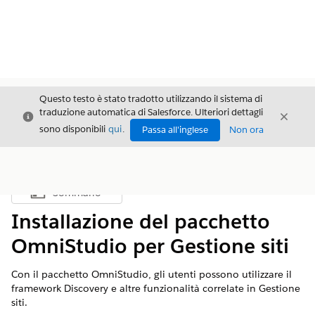
Questo testo è stato tradotto utilizzando il sistema di
traduzione automatica di Salesforce. Ulteriori dettagli
Chiudi
Chiud
Chiudi
sono disponibili
qui
.
Passa all'inglese
Non ora
Sommario
Mostra sommario
Installazione del pacchetto
OmniStudio per Gestione siti
Con il pacchetto OmniStudio, gli utenti possono utilizzare il
framework Discovery e altre funzionalità correlate in Gestione
siti.