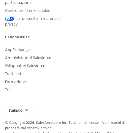
partecipazione
QUESTO ARTICOLO HA RISOLTO IL PROBLEMA?
Centro preferenze cookie
Facci sapere, così possiamo migliorare!
Le tue scelte in materia di
privacy
Sì
No
COMMUNITY
AppExchange
Amministratori Salesforce
Sviluppatori Salesforce
Trailhead
Formazione
Trust
Select Org
Italiano
© Copyright 2026, Salesforce.com Inc. Tutti i diritti riservati. Vari marchi di
proprietà dei rispettivi titolari.