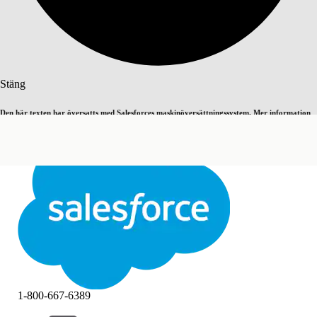
Sök
Stäng
Den här texten har översatts med Salesforces maskinöversättningssystem. Mer information
Byt till engelska
Inte nu
här
.
Stäng
Stäng
1-800-667-6389