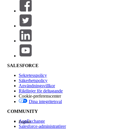
Filtrera efter (0)
VÄLJ FILTER
Lägg till
Produktområde
Funktionspåverkan
SALESFORCE
Sekretesspolicy
Säkerhetspolicy
Användningsvillkor
Riktlinjer för deltagande
Cookie-preferenscenter
Dina integritetsval
Version
COMMUNITY
AppExchange
English
Salesforce-administratörer