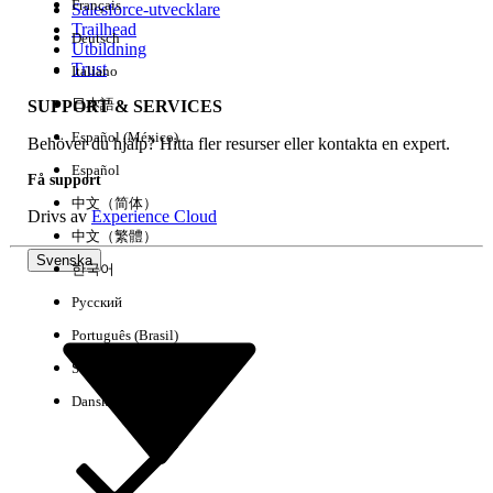
Français
Salesforce-utvecklare
Trailhead
Deutsch
Händelse
Utbildning
Trust
Italiano
日本語
SUPPORT & SERVICES
Español (México)
Behöver du hjälp? Hitta fler resurser eller kontakta en expert.
Rensa alla
Klart
Español
Få support
中文（简体）
Drivs av
Experience Cloud
中文（繁體）
Svenska
한국어
Русский
Português (Brasil)
Suomi
Dansk
Inga resultat