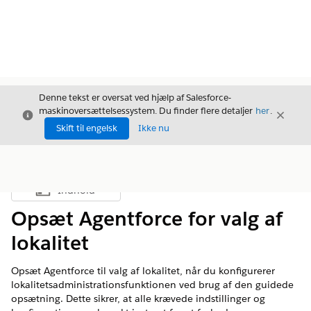
Denne tekst er oversat ved hjælp af Salesforce-
maskinoversættelsessystem. Du finder flere detaljer
her
.
Luk
Luk
Luk
Skift til engelsk
Ikke nu
Indhold
Vis indholdsfortegnelse
Opsæt Agentforce for valg af
lokalitet
Opsæt Agentforce til valg af lokalitet, når du konfigurerer
lokalitetsadministrationsfunktionen ved brug af den guidede
opsætning. Dette sikrer, at alle krævede indstillinger og