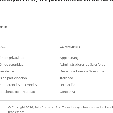
.
ence
rise
y
Unlimited
con licencias Life Sciences Cloud con licencias Life
 Employee Agent, Plataforma Einstein GPT, Copiloto Einstein GPT y
RCE
COMMUNITY
PERMISOS DE USUARIO NECESARIOS
ón de privacidad
AppExchange
ón de seguridad
Administradores de Salesforce
Health Cloud Starter
nes de uso
Desarrolladores de Salesforce
Y
es de participación
Trailhead
Gestor de estudios para Ge
 preferencias de cookies
Formación
 opciones de privacidad
Confianza
Y
Gestor de plantillas de sol
© Copyright 2026, Salesforce.com Inc. Todos los derechos reservados. Las d
propietarios.