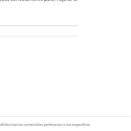
 Sciences Cloud y Agentforce for Life
 licencias complementarias Generador
stión de sitios
icitud
istintas marcas comerciales pertenecen a sus respectivos