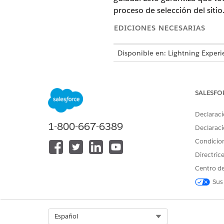
proceso de selección del sitio
EDICIONES NECESARIAS
Disponible en: Lightning Experi
Disponible en: Ediciones
Enterp
Sciences Cloud, Agentforce for
de solicitudes Einstein GPT.
SALESFO
Declaraci
1-800-667-6389
Declaraci
Para configurar Agentforce:
Condicio
Directric
Centro de
Sus
Select Org
Español