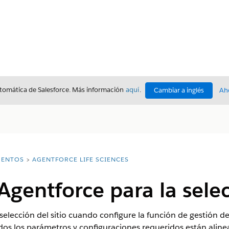
utomática de Salesforce. Más información
aquí
.
Cambiar a inglés
Ah
ENTOS
AGENTFORCE LIFE SCIENCES
Agentforce para la selec
elección del sitio cuando configure la función de gestión del
odos los parámetros y configuraciones requeridos están alin