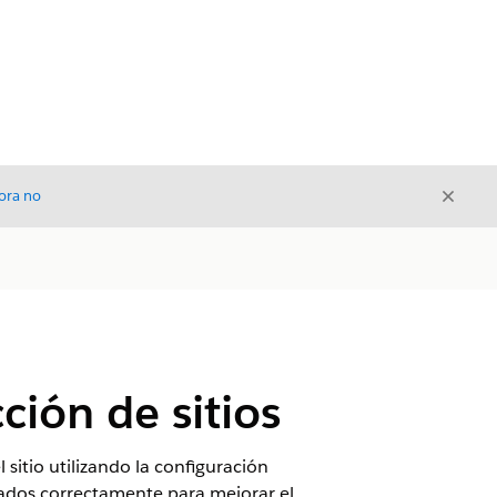
Cerrar
ora no
Cerrar
ción de sitios
 sitio utilizando la configuración
eados correctamente para mejorar el