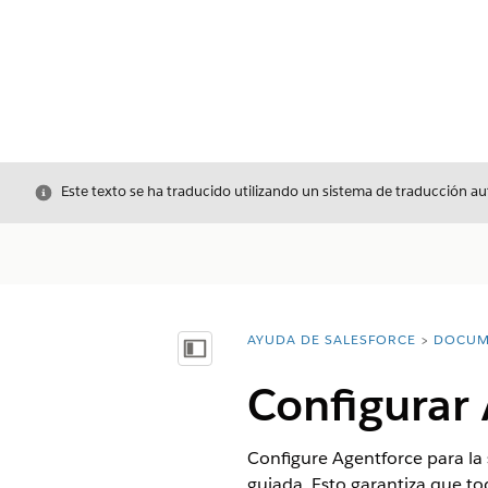
Cerrar
Este texto se ha traducido utilizando un sistema de traducción a
AYUDA DE SALESFORCE
DOCUM
Usted está aquí:
Mostrar índice de materias
Configurar 
Configure Agentforce para la s
guiada. Esto garantiza que t