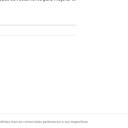
ementarias Agentforce for Life
nstein GPT Generador de solicitudes.
stión de sitios
icitud
istintas marcas comerciales pertenecen a sus respectivos
 sitio
.