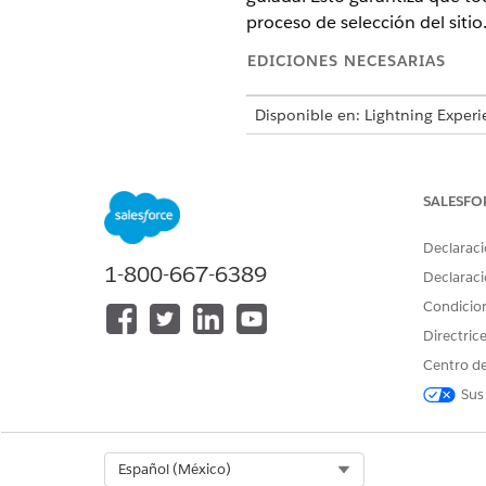
proceso de selección del sitio
EDICIONES NECESARIAS
Disponible en: Lightning Experi
Disponible en: Ediciones
Enterp
Sciences Cloud, Agentforce for 
SALESFO
Declaraci
Para configurar Agentforce:
1-800-667-6389
Declaraci
Condicio
Directric
Centro de
Sus
Para obtener más información
Select Org
Español (México)