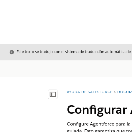
Cerrar
Este texto se tradujo con el sistema de traducción automática de
AYUDA DE SALESFORCE
DOCUM
Usted está aquí:
Mostrar índice de materias
Configurar 
Configure Agentforce para la s
guiada. Esto garantiza que t