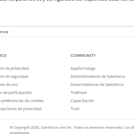
.
ence
rise
y
Unlimited
con licencias Life Sciences Cloud y licencias compl
Employee Agent, Plataforma Einstein GPT, Einstein GPT Copilot y Ei
RCE
COMMUNITY
PERMISOS DE USUARIO NECESARIOS
ón de privacidad
AppExchange
Health Cloud Starter
ón de seguridad
Administradores de Salesforce
Y
nes de uso
Desarrolladores de Salesforce
es de participación
Trailhead
Gestor de estudios para Ge
 preferencias de cookies
Capacitación
Y
 opciones de privacidad
Trust
Gestor de plantillas de sol
© Copyright 2026, Salesforce.com Inc. Todos los derechos reservados. Las d
 sobre cómo configurar Gestión de sitio, consulte
Gestión de
propietarios.