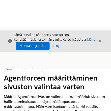
Tämä teksti on käännetty Salesforcen
konekäännösjärjestelmän avulla. Katso lisätietoja
täältä
.
Sulje
Sulje
Sulje
Vaihda englantiin
Ei nyt
Sisällysluettelo
Näytä sisällysluettelo
Agentforcen määrittäminen
sivuston valintaa varten
Määritä Agentforce sivuston valinnalle, kun määrität sivuston
hallintaominaisuuden käyttämällä opastettua
määritystoimintoa. Näin varmistetaan, että kaikki vaaditut