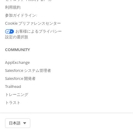
および
利用規約
プロンプトテンプレートマネ
参加ガイドライン:
ージャー
Cookie プリファレンスセンター
サイト管理の設定方法についての詳細は、「
サイト管理
」を参照
お客様によるプライバシー
してください。
設定の選択肢
[設定] から、[クイック検索] ボックスに「
」と
サイト管理設定
COMMUNITY
入力し、選択します。
[サイト管理] を有効にします。
AppExchange
個人取引先種別を有効にして権限セットライセンスをユーザー
に割り当て、ユーザーが取引先責任者を複数の取引先に関連付
Salesforce システム管理者
けられるようにして、サイト管理機能の設定を開始します。
Salesforce 開発者
条件に基づく検索と絞り込みおよびデータパイプラインを有効
Trailhead
にして、サイト調査担当者の検索を設定します。データ処理エ
ンジン、デフォルトの条件に基づく検索と絞り込みの設定、サ
トレーニング
イト調査担当者のスコアリングを設定します。
トラスト
オブジェクトの関心タグとトピックを有効にし、タグカテゴリ
と関心タグを作成し、関心タグコンポーネントをレコードペー
ジに追加して、関心タグを設定します。
Select Org
日本語
OmniStudio パッケージをインストールし、OmniStudio 権
限セットをユーザーに割り当てて、ディスカバリーフレームワ