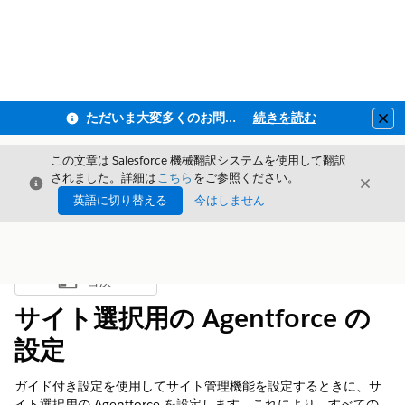
ただいま大変多くのお問い合わせをいただいており、ご連絡までにお時間を頂戴しております
続きを読む
Clo
この文章は Salesforce 機械翻訳システムを使用して翻訳
されました。詳細は
こちら
をご参照ください。
閉じる
閉じ
閉じる
英語に切り替える
今はしません
目次
目次を表示
サイト選択用の Agentforce の
設定
ガイド付き設定を使用してサイト管理機能を設定するときに、サ
イト選択用の Agentforce を設定します。これにより、すべての