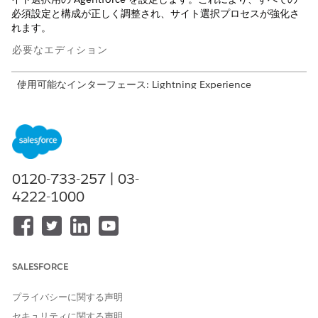
必須設定と構成が正しく調整され、サイト選択プロセスが強化さ
れます。
必要なエディション
使用可能なインターフェース: Lightning Experience
使用可能なエディション: Life Sciences Cloud with Life
Sciences CloudライセンスとAgentforce for Life Sciences
Cloud、Agentforce for Employee Agent、Einstein GPT
Platform、Einstein GPT Copilot、Einstein GPTプロンプトビ
ルダー アドオン ライセンスが付属する
Enterprise
Editionおよ
0120-733-257 | 03-
び
Unlimited
Edition。
4222-1000
必要なユーザー権限
Agentforce を設定する
Health Cloud Starter
および
SALESFORCE
サイト管理の研究マネージャ
プライバシーに関する声明
ー
セキュリティに関する声明