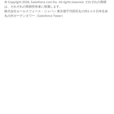
© Copyright 2026, Salesforce.com Inc. All rights reserved. それぞれの商標
ークと OmniStudio メタデータを有効にし、事前入力調査の
は、それぞれの商標所有者に帰属します。
質問を設定して、評価に向けて組織を準備します。
株式会社セールスフォース・ジャパン 東京都千代田区丸の内1-1-3 日本生命
必要な権限セット ライセンスをユーザーに割り当て、
丸の内ガーデンタワー（Salesforce Tower）
Industries AI、Einstein、生成AI評価の質問を有効にして、生
成AIアンケートの使用事例を設定することで、生成AI評価生成
を有効にします。
[ケアプログラムの詳細] サブ種別とデータマッパーを更新し、
SiteManagementAssessmentDataVisualization Flexcard を
調査研究ページに追加して、サイトの実現可能性スコアリング
を設定します。
デジタルエクスペリエンスを有効にし、外部ユーザー評価機能
を設定し、必要な権限セットライセンスをユーザーに割り当て
て、関連する URL で評価メールの一括送信フローを更新する
ことで、ユーザーのデジタルエクスペリエンスを設定します。
必要な権限セットライセンスをユーザーに割り当て、
Einstein、Einstein ボット、Agentforce を有効にして、サイ
ト選択支援の Einstein を設定します。
集計とコンテキスト定義を有効にして必要なプロンプトテンプ
レートを有効化し、検索結果ページに集計アクションを追加し
て、サイト調査担当者の集計を設定します。
Site Selection Assistance トピックおよびアクションを有効に