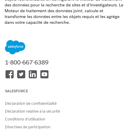
des données pour la recherche de sites et d'investigateurs. Le
Moteur de traitement des données joint, calcule et
transforme les données entre les objets requis et les agrège
dans votre capacité de recherche.
ÉDITIONS REQUISES
Disponible avec : Lightning Experience
Disponible avec : éditions
Enterprise
et
Unlimited
avec Life
Sciences Cloud ou Health Cloud
1-800-667-6389
AUTORISATIONS UTILISATEUR REQUISES
Pour configurer la définition
Utilisateur de base de
du Moteur de traitement
Pipelines de données
SALESFORCE
des données :
Déclaration de confidentialité
Déclaration relative à la sécurité
Conditions d’utilisation
Directives de participation