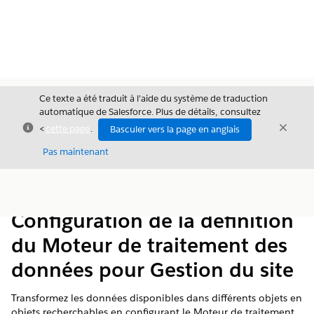
Ce texte a été traduit à l’aide du système de traduction
automatique de Salesforce. Plus de détails, consultez
Fermer
Ferme
<
cette page
.
Basculer vers la page en anglais
Fermer
Pas maintenant
Table des
Afficher la table des matières
matières
Configuration de la définition
du Moteur de traitement des
données pour Gestion du site
Transformez les données disponibles dans différents objets en
objets recherchables en configurant le Moteur de traitement