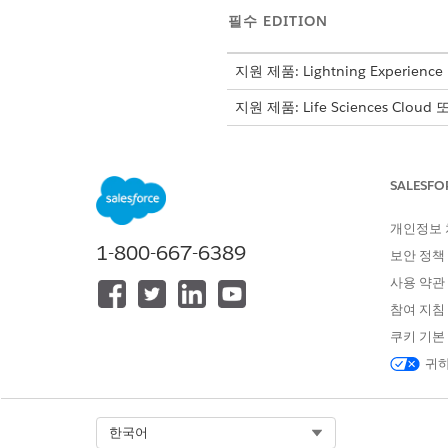
필수 EDITION
지원 제품: Lightning Experience
지원 제품: Life Sciences Cloud
SALESFO
데이터 처리 엔진 정의 설정:
개인정보
1-800-667-6389
데이터 처리 엔진은
노트
보안 정책
수가 150만 개를 초과할
사용 약관
한하는 것이 좋습니다. 더
참여 지침
쿠키 기본
데이터 처리 엔진을 설정하기 
귀하
사이트 관리 안내 설정의 설정 
데이터 처리 엔진 정의 목록에
사이트 조사자 검색 가능 필드 
Select Org
한국어