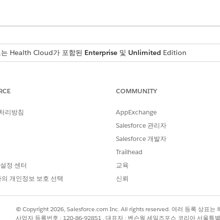
 또는 Health Cloud가 포함된
Enterprise
및
Unlimited
Edition
필요한 사용자 권한
RCE
COMMUNITY
데이터 파이프라인 베이스 사
 처리방침
AppExchange
 연구를 수행하는 헬스케어 제공자 및 헬스케어 의사 시설에서 데이터를 
Salesforce 관리자
 경우 데이터 처리 엔진에 성능 문제가 발생할 수 있습니다. 따라서 Salesf
Salesforce 개발자
 많은 레코드를 처리하려면 Salesforce 지원에 문의하십시오.
Trailhead
 설정 센터
교육
전에 데이터 파이프라인을 활성화합니다.
의 개인정보 보호 선택
신뢰
사이트 검사기 검색에서 설정 데이터 처리 엔진 옆에 있는
설정으로 이동
을
서
케어 사이트 조사자 검색 가능 필드 채우기
를 클릭합니다.
© Copyright 2026, Salesforce.com Inc. All rights reserved. 여러 등
데이터 처리 엔진 정의 페이지에서 저장 옆에 있는 드롭다운을 클릭하고
사업자 등록번호 : 120-86-92851 , 대표자 : 벤슨웡 세일즈포스 코리아 서울특