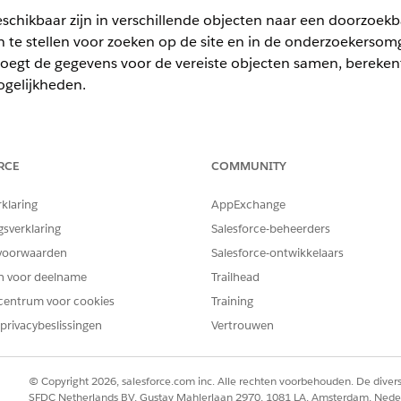
schikbaar zijn in verschillende objecten naar een doorzoekb
 te stellen voor zoeken op de site en in de onderzoekersom
egt de gegevens voor de vereiste objecten samen, bereken
ogelijkheden.
ience
RCE
COMMUNITY
limited
Edition met Life Sciences Cloud of Health Cloud
rklaring
AppExchange
gsverklaring
Salesforce-beheerders
BENODIGDE GEBRUIKERSMACHTIGINGEN
voorwaarden
Salesforce-ontwikkelaars
werkingsengine instellen:
Basisgebruiker van gegevensp
en voor deelname
Trailhead
centrum voor cookies
Training
sverwerkingsengine betrekt zijn gegevens bij zorgaanbieders en zo
privacybeslissingen
Vertrouwen
tal records van zorginstellingen 1,5 miljoen overschrijdt, kunnen 
ine. Daarom raadt Salesforce aan dat u deze records beperkt tot 1
, neemt u contact op met de ondersteuning van Salesforce.
© Copyright 2026, salesforce.com inc. Alle rechten voorbehouden. De dive
SFDC Netherlands BV, Gustav Mahlerlaan 2970, 1081 LA, Amsterdam, Nede