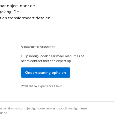
aar object door de
geving. De
t en transformeert deze en
SUPPORT & SERVICES
Hulp nodig? Zoek naar meer resources of
neem contact met een expert op.
Ondersteuning ophalen
ijplijn
Powered by
Experience Cloud
rginstellingen die onderzoek
er prestatieproblemen optreden met de
,5 miljoen of minder. Als u meer
rse handelsmerken zijn eigendom van de respectieve eigenaren.
rland