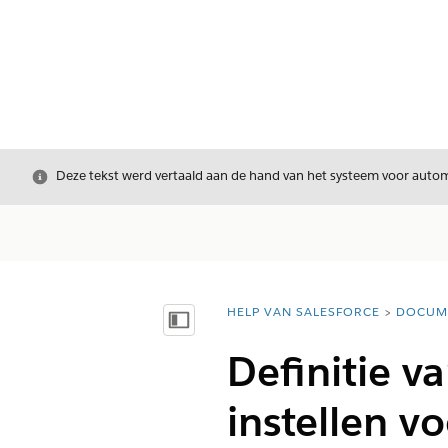
Sluiten
Deze tekst werd vertaald aan de hand van het systeem voor automa
HELP VAN SALESFORCE
DOCUM
U bent hier:
Inhoudsopgave weergeven
Definitie 
instellen v