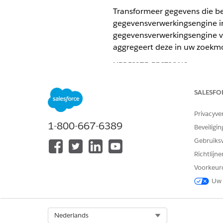
Transformeer gegevens die be
gegevensverwerkingsengine in
gegevensverwerkingsengine vo
aggregeert deze in uw zoekm
VEREISTE EDITIONS
Beschikbaar in: Lightning Exper
SALESFO
Beschikbaar in:
Enterprise
en
Un
Privacyve
1-800-667-6389
Beveiligin
Gebruiks
De definitie van de gegevensver
Richtlijn
Voorkeur
De gegeven
OPMERKING
Uw 
uitvoeren. Als het aan
gegevensverwerkingseng
records wilt verwerken
Select Org
Nederlands