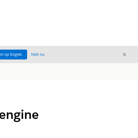
Sluite
n op Engels
Niet nu
Sluiten
sengine