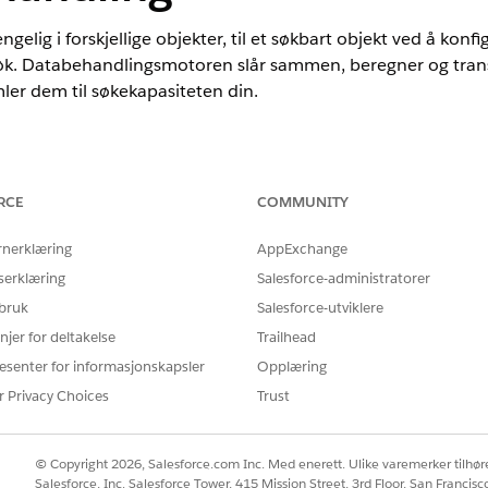
ngelig i forskjellige objekter, til et søkbart objekt ved å ko
øk. Databehandlingsmotoren slår sammen, beregner og tran
er dem til søkekapasiteten din.
nce
RCE
COMMUNITY
mited
Edition med Life Sciences Cloud eller Health Cloud
rnerklæring
AppExchange
NØDVENDIGE BRUKERTILLATELSER
serklæring
Salesforce-administratorer
 bruk
Salesforce-utviklere
ngsmotor-definisjonen:
Data Pipeline-basebruker
njer for deltakelse
Trailhead
esenter for informasjonskapsler
Opplæring
otoren killer sine data fra behandlingsleverandører og behandlin
r Privacy Choices
Trust
 behandlerorganisasjoner overskrider 1,5 millioner, kan Databehand
rfor at du begrenser disse postene til 1,5 millioner eller mindre. Hv
es kundestøtte.
© Copyright 2026, Salesforce.com Inc. Med enerett. Ulike varemerker tilhøre
Salesforce, Inc. Salesforce Tower, 415 Mission Street, 3rd Floor, San Francis