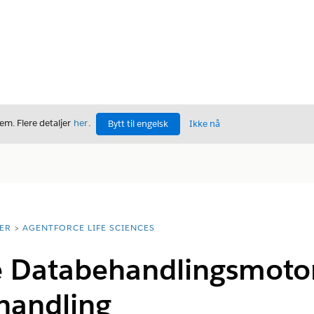
m. Flere detaljer
her
.
Bytt til engelsk
Ikke nå
ER
AGENTFORCE LIFE SCIENCES
e Databehandlingsmotor
handling