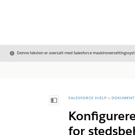
Avslutt
Denne teksten er oversatt med Salesforce maskinoversettingssyste
SALESFORCE HJELP
DOKUMENT
Du er her:
Vis innholdsfortegnelse
Konfigurer
for stedsbe