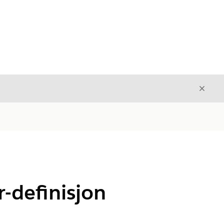
Avslut
Avslutt
-definisjon