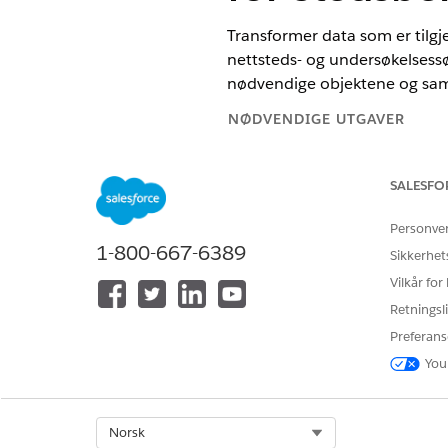
Transformer data som er tilgje
nettsteds- og undersøkelsess
nødvendige objektene og saml
NØDVENDIGE UTGAVER
Tilgjengelig i Lightning Experie
SALESFO
Tilgjengelig i
Enterprise
og
Unli
Personve
1-800-667-6389
Sikkerhet
Vilkår for
For å konfigurere Databehandli
Retningsli
Preferans
Databehandlingsm
MERK
You
Hvis antall poster fra
Salesforce anbefaler de
kontakter du Salesforc
Select Org
Norsk