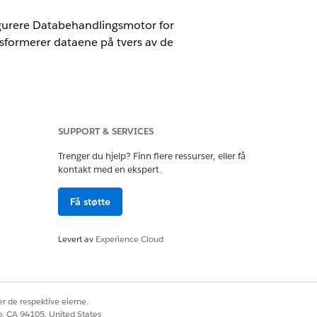
nfigurere Databehandlingsmotor for
sformerer dataene på tvers av de
SUPPORT & SERVICES
Trenger du hjelp? Finn flere ressurser, eller få
kontakt med en ekspert.
Få støtte
Levert av
Experience Cloud
gsutøvere som utfører undersøkelser.
lingsmotor støte på ytelsesproblemer.
is du vil behandle flere poster,
r de respektive eierne.
co, CA 94105, United States