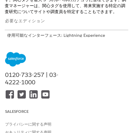
査マネージャーは、関心タグを使用して、将来実施する特定の調
査研究についてサイトや調査員を特定することもできます。
必要なエディション
使用可能なインターフェース: Lightning Experience
使用可能なエディション: Life Sciences CloudまたはHealth
Cloudが付属する
Enterprise
Editionおよび
Unlimited
Edition
必要なユーザー権限
0120-733-257 | 03-
関心タグを設定する
サイト管理の研究マネージャ
4222-1000
ー
サイトと調査担当者の関心タグ機能を使用するには、ヘルスケア
施設オブジェクトとヘルスケア提供者オブジェクトのタグを有効
にします。
SALESFORCE
[サイト管理] ガイド付き設定で、[関心タグ] に移動します。
オブジェクトのトピックを有効にするには、[オブジェクトの
プライバシーに関する声明
トピックの有効化] の横にある
[設定に移動]
をクリックしま
セキュリティに関する声明