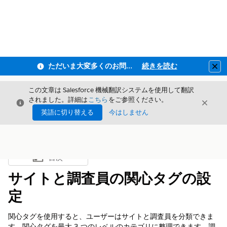
ただいま大変多くのお問い合わせをいただいており、ご連絡までにお時間を頂戴しております
続きを読む
Clo
この文章は Salesforce 機械翻訳システムを使用して翻訳
されました。詳細は
こちら
をご参照ください。
閉じる
閉じ
閉じる
英語に切り替える
今はしません
目次
目次を表示
サイトと調査員の関心タグの設
定
関心タグを使用すると、ユーザーはサイトと調査員を分類できま
す。関心タグを最大 3 つのレベルのカテゴリに整理できます。調