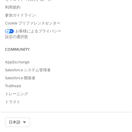
す。
利用規約
サイトに対して関心タグを有効にするには、[関心タグを有効
化] の横にある
[設定に移動]
をクリックします。
参加ガイドライン:
[オブジェクトのトピック] 設定ページで、ヘルスケア施設オブ
Cookie プリファレンスセンター
ジェクトとヘルスケア提供者オブジェクトのトピックを有効に
お客様によるプライバシー
します。
設定の選択肢
サイトにタグカテゴリを作成するには、[タグカテゴリの作成]
の横にある
[タグカテゴリの作成]
をクリックします。
COMMUNITY
関心タグを作成し、
[完了としてマーク]
をクリックします。
関心タグコンポーネントを [Research Study (調査研究)] ペー
AppExchange
ジに追加し、[
Mark Complete (
完了とマーク)] をクリックし
ます。
Salesforce システム管理者
Salesforce 開発者
関連項目:
Trailhead
Salesforce ヘルプ: 関心タグで使用するオブジェクトのトピッ
トレーニング
クの有効化
トラスト
Salesforce ヘルプ: 関心タグの有効化
Salesforce ヘルプ: タグカテゴリの作成
Salesforce ヘルプ: レコードページへの関心タグコンポーネン
Select Org
日本語
トの追加