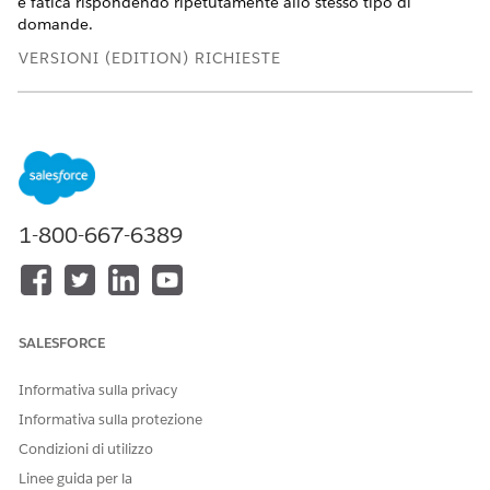
e fatica rispondendo ripetutamente allo stesso tipo di
domande.
VERSIONI (EDITION) RICHIESTE
Disponibile in: Lightning Experience
Disponibile in:
Enterprise
Edition e
Unlimited
Edition con
Life Sciences Cloud o Health Cloud
AUTORIZZAZIONI UTENTE RICHIESTE
1-800-667-6389
Per impostare domande di
Health Cloud Starter
valutazione precompilate:
E
Responsabile studio per
SALESFORCE
Gestione sito
E
Informativa sulla privacy
Informativa sulla protezione
Amministratore OmniStudio
Condizioni di utilizzo
Nell'impostazione guidata di Gestione del sito, in
Linee guida per la