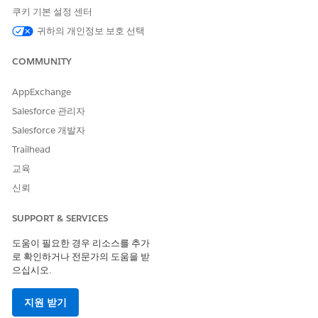
크 OmniScript에서 이전에 제출된 응답으로 평가 질문 미리
채
쿠키 기본 설정 센터
우기를 참조하십시오.
평가 질문 미리 채우기 결정 테이블을 구성하려면,
귀하의 개인정보 보호 선택
Configure
Decision Table(결정 테이블 구성)
을 클릭합니다.
Omniscripts에 결정 테이블 속성을 추가하고
완료로 표시
를 클
COMMUNITY
릭합니다.
Omniscript에 미리 채우기 기능을 추가하려면
AppExchange
SiteAssessment_QuestionResponse 통합 절차를 활성화하고
Salesforce 관리자
Omniscripts에 미리 채우기 기능 추가 옆에
있는 완료로 표시를
Salesforce 개발자
클릭합니다.
Trailhead
결정 테이블을 호출하기 위해 사용자에게 필수 권한 집합을 할
당하려면 결정 테이블에 대한 권한 할당 아래에서 결정 테이블
교육
실행 권한 할당 옆에 있는
권한 할당
을 클릭합니다.
신뢰
다음 사항도 참조:
SUPPORT & SERVICES
Salesforce 도움말: 검색 프레임워크 Omniscript에서 이전에
도움이 필요한 경우 리소스를 추가
제출한 응답으로 평가 질문 미리 채우기
로 확인하거나 전문가의 도움을 받
으십시오.
지원 받기
이 기사를 통해 문제를 해결했습니까?