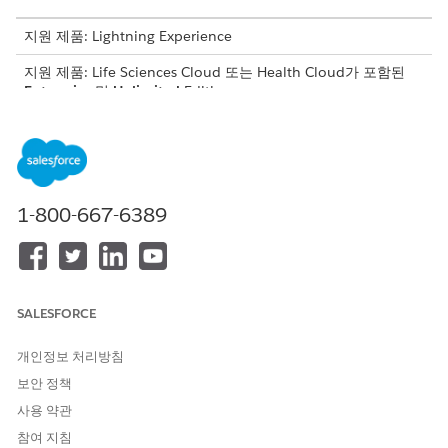
지원 제품: Lightning Experience
지원 제품: Life Sciences Cloud 또는 Health Cloud가 포함된
Enterprise
및
Unlimited
Edition
필요한 사용자 권한
평가 질문 미리 채우기 설정:
Health Cloud Starter
AND
1-800-667-6389
사이트 관리용 연구 관리자
AND
Omnistudio 관리자
SALESFORCE
사이트 관리 안내 설정의 평가 준비하기 아래에서 설정 사전 채
개인정보 처리방침
우기 평가 질문 옆에 있는
설정으로 이동
을 클릭합니다.
보안 정책
평가 질문 미리 채우기를 활성화합니다.
질문 미리 채우기를 설정하려면
Set Up Prefill Questions(질문
사용 약관
미리채우기 설정)
를 클릭합니다. 자세한 내용은
검색 프레임워
참여 지침