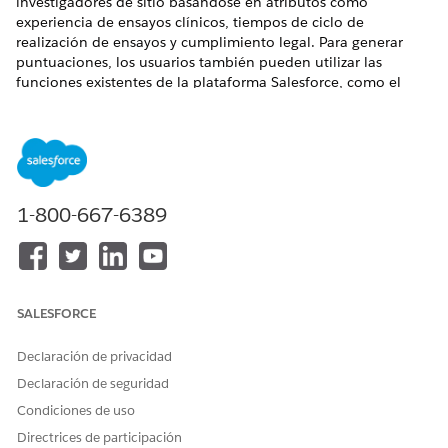
investigadores de sitio basándose en atributos como
experiencia de ensayos clínicos, tiempos de ciclo de
realización de ensayos y cumplimiento legal. Para generar
puntuaciones, los usuarios también pueden utilizar las
funciones existentes de la plataforma Salesforce, como el
Motor de reglas comerciales (BRE) o funciones de Data 360
como Perspectivas calculadas o Einstein Studio. De manera
alternativa, los usuarios pueden aportar las puntuaciones
propias que generaron con sus propias herramientas.
EDICIONES NECESARIAS
1-800-667-6389
Disponible en: Lightning Experience
Disponible en: Ediciones
Enterprise
y
Unlimited
con Life
Sciences Cloud o Health Cloud
SALESFORCE
PERMISOS DE USUARIO NECESARIOS
Declaración de privacidad
Para configurar la
Health Cloud Starter
Declaración de seguridad
puntuación de investigador
Y
Condiciones de uso
de sitio:
Directrices de participación
Gestor de estudios para