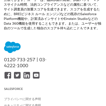
スサイクル時間、法的コンプライアンスなどの属性に基づいて、
サイト調査員の加重スコアを生成できます。スコアを生成するた
めに、BRE(ビジネス ルール エンジン)などの既存のSalesforce
Platform機能や、計算済みインサイトやEinstein Studioなどの
Data 360機能を使用することもできます。または、ユーザーが独
自のツールで生成した独自のスコアを持ち込むこともできます。
必要なエディション
使用可能なインターフェース: Lightning Experience
使用可能なエディション: Life Sciences CloudまたはHealth
0120-733-257 | 03-
Cloudが付属する
Enterprise
Editionおよび
Unlimited
Edition
4222-1000
必要なユーザー権限
サイト調査員スコアリングを
Health Cloud Starter
設定する
および
SALESFORCE
サイト管理の研究マネージャ
プライバシーに関する声明
ー
セキュリティに関する声明