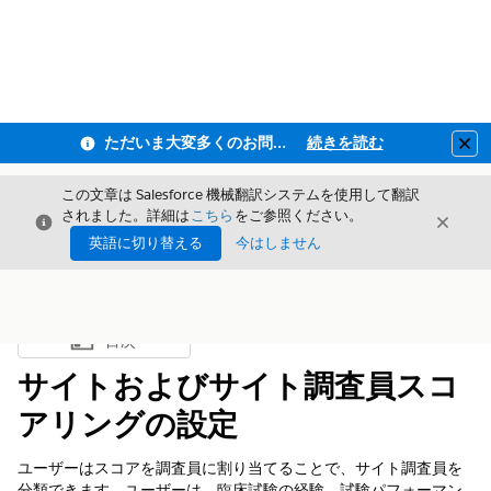
ただいま大変多くのお問い合わせをいただいており、ご連絡までにお時間を頂戴しております
続きを読む
Clo
この文章は Salesforce 機械翻訳システムを使用して翻訳
されました。詳細は
こちら
をご参照ください。
閉じる
閉じ
閉じる
英語に切り替える
今はしません
目次
目次を表示
サイトおよびサイト調査員スコ
アリングの設定
ユーザーはスコアを調査員に割り当てることで、サイト調査員を
分類できます。ユーザーは、臨床試験の経験、試験パフォーマン