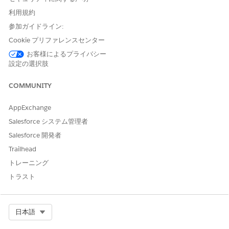
[サイト管理] ガイド付き設定の [サイト調査担当者検索を設定]
利用規約
で、[サイト調査担当者スコアリングを設定] の横にある [設定
参加ガイドライン:
に移動]
をクリックします。
Cookie プリファレンスセンター
組織で [サイト管理] 設定が有効になっている場合、デフォル
トで
カテゴリと
OverallInvestigatorScore
お客様によるプライバシー
カテゴリが作成されます。
OverallFacilityScore
設定の選択肢
分類をスコアに追加するには、スコアカテゴリをクリックし、
[
分類を追加
] をクリックします。
COMMUNITY
デフォルトのスコアカテゴリを編集するには、カテゴリをクリ
ックし、[
Edit Category
] をクリックします。
AppExchange
デフォルトのスコアカテゴリの名前を更新する場合、データ処
Salesforce システム管理者
理エンジン定義の [Investigator Score Category (調査員スコ
Salesforce 開発者
アカテゴリ)] 設定ページで値項目を更新していることを確認し
ます。
Trailhead
スコアにスコアカテゴリを追加するには、スコアカテゴリをク
トレーニング
リックし、
[分類を追加]
をクリックします。
トラスト
Select Org
日本語
この記事で問題は解決されましたか?
ご意見をお待ちしております。