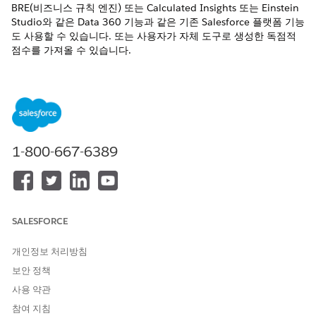
BRE(비즈니스 규칙 엔진) 또는 Calculated Insights 또는 Einstein
Studio와 같은 Data 360 기능과 같은 기존 Salesforce 플랫폼 기능
도 사용할 수 있습니다. 또는 사용자가 자체 도구로 생성한 독점적
점수를 가져올 수 있습니다.
필수 EDITION
지원 제품: Lightning Experience
지원 제품: Life Sciences Cloud 또는 Health Cloud가 포함된
Enterprise
및
Unlimited
Edition
1-800-667-6389
필요한 사용자 권한
사이트 조사자 점수 매기기 설
Health Cloud Starter
정:
SALESFORCE
AND
사이트 관리를 위한 연구 관리
개인정보 처리방침
자
보안 정책
사용 약관
사이트 관리 안내 설정의 설정 사이트 검사기 검색에서 설정 사
이트 검사기 점수 매기기 옆에 있는
설정으로 이동
을 클릭합니
참여 지침