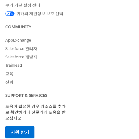
다.
쿠키 기본 설정 센터
조직에서 사이트 관리 기본 설정이 활성화된 경우 기본적으로
귀하의 개인정보 보호 선택
및
범
OverallInvestigatorScore
OverallFacilityScore
주가 생성됩니다.
COMMUNITY
점수에 분류를 추가하려면 점수 범주를 클릭한 다음,
분류 추가
를 클릭합니다.
AppExchange
기본 점수 범주를 편집하려면 범주를 클릭한 다음,
범주 편집
을
Salesforce 관리자
클릭합니다.
기본 점수 범주의 이름을 업데이트하는 경우 데이터 처리 엔진
Salesforce 개발자
정의의 조사자 점수 범주 구성 페이지에서 값 필드를 업데이트
Trailhead
해야 합니다.
교육
점수 범주를 점수에 추가하려면 점수 범주를 클릭한 다음,
Add
Classification(분류 추가)
을 클릭합니다.
신뢰
SUPPORT & SERVICES
도움이 필요한 경우 리소스를 추가
이 기사를 통해 문제를 해결했습니까?
로 확인하거나 전문가의 도움을 받
개선을 위한 의견을 보내주세요.
으십시오.
예
아니요
지원 받기