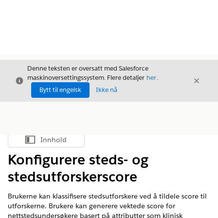
Denne teksten er oversatt med Salesforce
maskinoversettingssystem. Flere detaljer
her
.
Avslutt
Avslut
Avslutt
Bytt til engelsk
Ikke nå
Innhold
Vis innholdsfortegnelse
Konfigurere steds- og
stedsutforskerscore
Brukerne kan klassifisere stedsutforskere ved å tildele score til
utforskerne. Brukere kan generere vektede score for
nettstedsundersøkere basert på attributter som klinisk