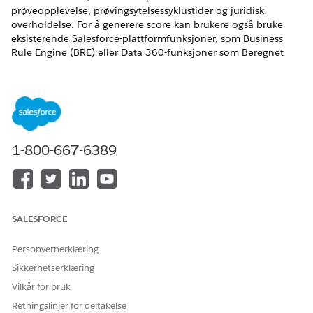
prøveopplevelse, prøvingsytelsessyklustider og juridisk
overholdelse. For å generere score kan brukere også bruke
eksisterende Salesforce-plattformfunksjoner, som Business
Rule Engine (BRE) eller Data 360-funksjoner som Beregnet
innsikt eller Einstein Studio. Alternativt kan brukere hente inn
de proprietære scorene som de har generert med sine egne
verktøy.
NØDVENDIGE UTGAVER
1-800-667-6389
Tilgjengelig i Lightning Experience
Tilgjengelig i
Enterprise
og
Unlimited
Edition med Life
Sciences Cloud eller Health Cloud
SALESFORCE
NØDVENDIGE BRUKERTILLATELSER
For å konfigurere
Health Cloud Starter
Personvernerklæring
stedsutforskerscore:
OG
Sikkerhetserklæring
Vilkår for bruk
Studieansvarlig for
stedsbehandling
Retningslinjer for deltakelse