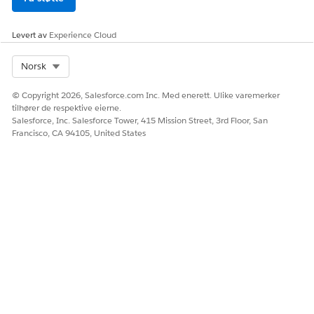
La oss få vite det slik at vi kan forbedre!
Ja
Nei
Levert av
Experience Cloud
Select Org
Norsk
© Copyright 2026, Salesforce.com Inc. Med enerett. Ulike varemerker
tilhører de respektive eierne.
Salesforce, Inc. Salesforce Tower, 415 Mission Street, 3rd Floor, San
Francisco, CA 94105, United States