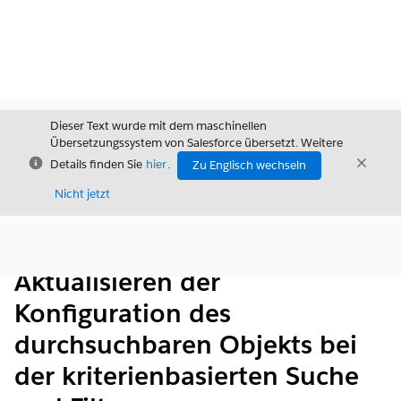
Dieser Text wurde mit dem maschinellen
Übersetzungssystem von Salesforce übersetzt. Weitere
Schließen
Schli
Details finden Sie
hier
.
Zu Englisch wechseln
Schließ
Nicht jetzt
Inhalt
Inhalt anzeigen
Aktualisieren der
Konfiguration des
durchsuchbaren Objekts bei
der kriterienbasierten Suche