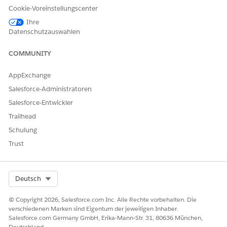
Cookie-Voreinstellungscenter
UND
Ihre
Datenschutzauswahlen
Studienleiter für die Site-
Verwaltung
COMMUNITY
AppExchange
Salesforce-Administratoren
Salesforce-Entwickler
Nachdem Sie die Felder zugeordnet haben,
HINWEIS
werden die Textfelder im Quellobjekt in den
Trailhead
Suchkriterienfeldern als Felder vom Typ "Voraus" und
Schulung
Auswahllistenfelder als Auswahllisten angezeigt.
Trust
Stellen Sie vor dem Zuordnen der Felder sicher, dass die
kriterienbasierte Suche und Filterung aktiviert ist.
Select Org
Deutsch
Geben Sie unter "Setup" im Feld "Schnellsuche" den Text
© Copyright 2026, Salesforce.com Inc. Alle Rechte vorbehalten. Die
ein und
Kriterienbasierte Suche und Filterung
verschiedenen Marken sind Eigentum der jeweiligen Inhaber.
wählen Sie die Option aus.
Salesforce.com Germany GmbH, Erika-Mann-Str. 31, 80636 München,
Wechseln Sie zu
Konfiguration des durchsuchbaren
Deutschland