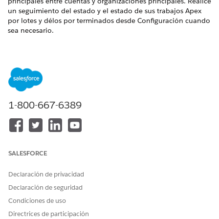
principales entre cuentas y organizaciones principales. Realice
un seguimiento del estado y el estado de sus trabajos Apex
por lotes y délos por terminados desde Configuración cuando
sea necesario.
EDICIONES NECESARIAS
Disponible en: Lightning Experience
Disponible en: Ediciones
Enterprise
y
Unlimited
con
licencia complementaria Life Sciences Cloud, Life Sciences
1-800-667-6389
Cloud para Customer Engagement y el paquete gestionado
Life Sciences Customer Engagement.
PERMISOS DE USUARIO NECESARIOS
Para crear, modificar y
Conjunto de permisos
SALESFORCE
eliminar datos de Life
Administrador comercial de
Sciences Cloud:
Ciencias de la vida
Declaración de privacidad
Declaración de seguridad
Antes de ejecutar el trabajo por lotes
AffiliationDataLoadProcessorBatcha, desactive los
Condiciones de uso
controladores de desencadenador HardAffiliationHandler y
Directrices de participación