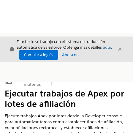
Este texto se tradujo con el sistema de traducción
automática de Salesforce. Obtenga más detalles
aquí
.
Cerrar
Cerrar
Cerrar
Cambiar a inglés
Ahora no
Índice de
Mostrar índice de materias
materias
Ejecutar trabajos de Apex por
lotes de afiliación
Ejecute trabajos Apex por lotes desde la Developer console
para automatizar tareas como establecer tipos de afiliación,
crear afiliaciones recíprocas y establecer afiliaciones