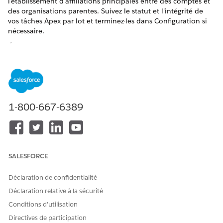
l'établissement d'affiliations principales entre des comptes et
des organisations parentes. Suivez le statut et l'intégrité de
vos tâches Apex par lot et terminez-les dans Configuration si
nécessaire.
ÉDITIONS REQUISES
Disponible avec : Lightning Experience
Disponible avec : les éditions
Enterprise
et
Unlimited
avec
Life Sciences Cloud, la licence complémentaire Life
1-800-667-6389
Sciences Cloud pour Customer Engagement et le package
géré Life Sciences Customer Engagement.
AUTORISATIONS UTILISATEUR REQUISES
Pour créer, modifier et
Ensemble d'autorisations
SALESFORCE
supprimer des données Life
Administrateur commercial
Sciences Cloud :
des sciences de la vie
Déclaration de confidentialité
Déclaration relative à la sécurité
Avant d'exécuter la tâche par lot
AffiliationDataLoadProcessorBatcha, désactivez les
Conditions d’utilisation
gestionnaires de déclencheur HardAffiliationHandler et
Directives de participation