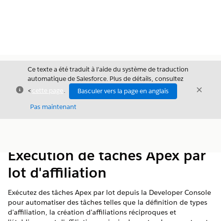
Ce texte a été traduit à l’aide du système de traduction
automatique de Salesforce. Plus de détails, consultez
Fermer
Ferme
<
cette page
.
Basculer vers la page en anglais
Fermer
Pas maintenant
Table des
Afficher la table des matières
matières
Exécution de tâches Apex par
lot d'affiliation
Exécutez des tâches Apex par lot depuis la Developer Console
pour automatiser des tâches telles que la définition de types
d'affiliation, la création d'affiliations réciproques et