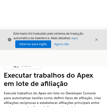
Este texto foi traduzido pelo sistema de tradução
automática da Salesforce. Mais detalhes
aqui
.
Fechar
Fecha
Fechar
Alternar para inglês
Agora não
Índice
Mostrar índice
Executar trabalhos do Apex
em lote de afiliação
Execute trabalhos do Apex em lote no Developer Console
para automatizar tarefas como definir tipos de afiliação, criar
afiliações recíprocas e estabelecer afiliações principais entre