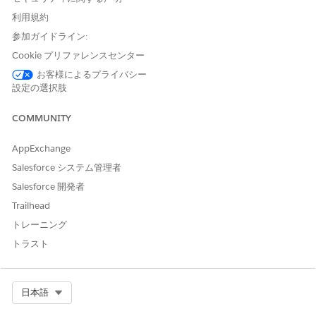
Cloud for Customer Engagementアドオン ライセンス、Life
Sciences Customer Engagement管理パッケージが付属する
利用規約
Enterprise
Editionおよび
Unlimited
Edition。
参加ガイドライン:
Cookie プリファレンスセンター
Web の [関連会社取引先概要] モーダルには、取引先に関連する情
報のみが表示されます。iPad の [関連会社取引先概要] モーダル
お客様によるプライバシー
は、[取引先] と [取引先プラン] の 2 つのタブで構成されます。
設定の選択肢
[取引先] タブ
COMMUNITY
Web のデフォルトモーダルとモバイルの [取引先] タブの両方に取
引先の詳細と [新規訪問] クイックアクションボタンが表示されま
AppExchange
す。必要に応じて、ヘルスケア提供者オブジェクトと連絡先住所
Salesforce システム管理者
オブジェクトの [取引先概要列] 項目を編集して、[取引先] タブに
Salesforce 開発者
表示される情報をカスタマイズできます。
フィールド セットに追
加
する前に、ユーザーに適切なアクセス権があることを確認しま
Trailhead
す。
トレーニング
[アカウントプラン] タブ
トラスト
iPad では、[アカウントプラン] タブに、取引先に関連付けられて
いる有効なアカウントプランのリストが表示されます (存在する場
合)。ただし、前提条件として、アカウントプランの
オブジェクト
Select Org
日本語
メタデータキャッシュ
を設定する必要があります。