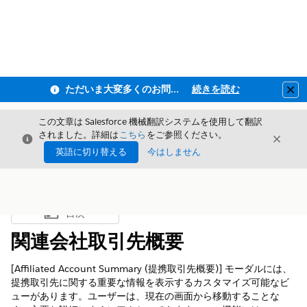
ただいま大変多くのお問い合わせをいただいており、ご連絡までにお時間を頂戴しております
続きを読む
Clo
この文章は Salesforce 機械翻訳システムを使用して翻訳
されました。詳細は
こちら
をご参照ください。
閉じる
閉じ
閉じる
英語に切り替える
今はしません
目次
目次を表示
関連会社取引先概要
[Affiliated Account Summary (提携取引先概要)] モーダルには、
提携取引先に関する重要な情報を表示するカスタマイズ可能なビ
ューがあります。ユーザーは、現在の画面から移動することな