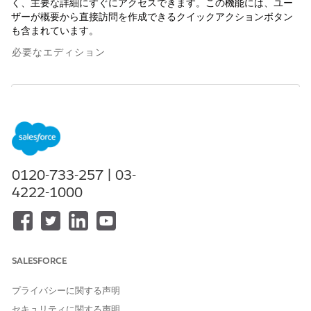
く、主要な詳細にすぐにアクセスできます。この機能には、ユー
ザーが概要から直接訪問を作成できるクイックアクションボタン
も含まれています。
必要なエディション
ヘルスケア提供者 (HCP) の詳細は、HCP が取引先の主提
メモ
供者である場合にのみ取引先概要に表示されます。取引先の住
0120-733-257 | 03-
所の詳細は、取引先に有効なプロバイダー取引先テリトリー情
報 (PATI) レコードがあり、有効なユーザーテリトリーレコード
4222-1000
にリンクされているという 2 つの条件が満たされている場合に
のみ表示されます。住所は、関連付けられた連絡先住所を保存
する PATI レコードの優先住所項目から取得されます。
SALESFORCE
使用可能なインターフェース: Lightning Experience
プライバシーに関する声明
使用可能なエディション: Life Sciences Cloud、Life Sciences
セキュリティに関する声明