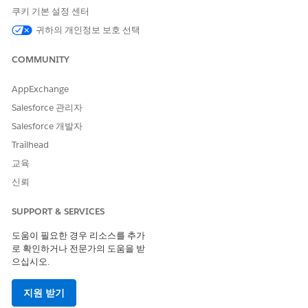
iPad의 경우 제휴 계정 요약 모달은 다음 두 개의 탭으로 구성됩니
쿠키 기본 설정 센터
다. 계정 및 계정 계획.
귀하의 개인정보 보호 선택
계정 탭
COMMUNITY
웹의 기본 모달과 모바일의 계정 탭 모두 계정 세부 사항과 "새 방
문" 빠른 작업 버튼을 표시합니다. 필요한 경우 헬스케어 제공자 및
AppExchange
연락관 주소 개체에 설정된 계정 요약 열 필드를 편집하여 계정 탭
에 표시되는 정보를 맞춤 설정할 수 있습니다. 필드 집합에 필드를
Salesforce 관리자
추가하기 전에
사용자에게 적절한 액세스 권한이 있는지 확인합니
Salesforce 개발자
다.
Trailhead
계정 계획 탭
교육
iPad의 계정 계획 탭에 계정과 연결된 활성 계정 계획 목록이 표시
신뢰
됩니다(있는 경우). 그러나 사전 요구 사항으로 계정 플랜에 대한
개
체 메타데이터 캐시 설정
을 설정해야 합니다.
SUPPORT & SERVICES
도움이 필요한 경우 리소스를 추가
로 확인하거나 전문가의 도움을 받
으십시오.
이 기사를 통해 문제를 해결했습니까?
개선을 위한 의견을 보내주세요.
지원 받기
예
아니요