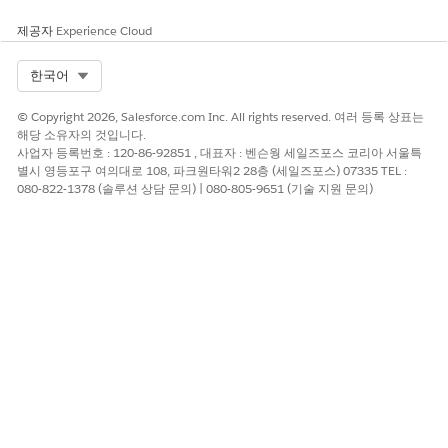
AffiliationUniquenessGenericHandler 트리거에서 미리
정의된 기준을 기반으로 제공자 제휴 레코드를 고유하게 식
제공자
Experience Cloud
별하는 값 조합이 포함된 제공자 제휴 개체의 필드 집합을
선택합니다.
Select Org
한국어
변경 사항을 저장합니다.
© Copyright 2026, Salesforce.com Inc. All rights reserved. 여러 등록 상표는
해당 소유자의 것입니다.
다음 사항도 참조:
사업자 등록번호 : 120-86-92851 , 대표자 : 벤슨웡 세일즈포스 코리아 서울특
별시 영등포구 여의대로 108, 파크원타워2 28층 (세일즈포스) 07335 TEL :
Salesforce 도움말: 필드 집합 정의
080-822-1378 (솔루션 상담 문의) | 080-805-9651 (기술 지원 문의)
직접 및 역 제휴 역할 매핑
이 기사를 통해 문제를 해결했습니까?
개선을 위한 의견을 보내주세요.
예
아니요