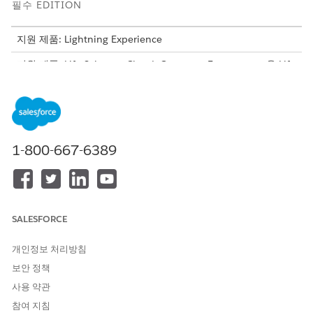
필수 EDITION
지원 제품: Lightning Experience
지원 제품: Life Sciences Cloud, Customer Engagement용 Life
Sciences Cloud 추가 기능 라이센스, Life Sciences Customer
Engagement 관리형 패키지가 포함된
Enterprise
및
Unlimited
Edition.
필요한 사용자 권한
1-800-667-6389
계정 관리 액세스
생명 과학 상업 관리자 권한 집
합
전제 조건:
계속 설정을 위한 필드 집합 및 사용자 정의 필드 만들기
SALESFORCE
앱 시작 관리자에서
관리자 콘솔
을 찾아서 선택합니다.
계정 관리
를 선택한 다음,
계속
을 선택합니다.
개인정보 처리방침
설정 적용에서 조직의 모든 프로필 또는 특정 프로필에 설정을
보안 정책
적용할지 여부를 선택합니다.
조직의 모든 프로필에 설정을 적용하려면
Sorg 기본값
을 선
사용 약관
택합니다.
참여 지침