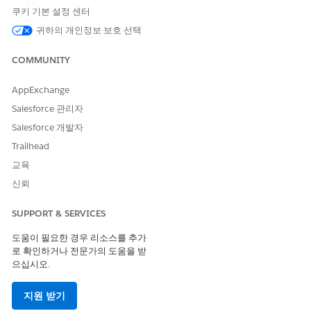
조직의 특정 프로필에 설정을 적용하려면
프로필
을 선택합
쿠키 기본 설정 센터
니다.
귀하의 개인정보 보호 선택
일반 설정 아래에서 필요에 따라 해당 설정을 구성합니다.
역 비활성화: 역 공급자 제휴 레코드 생성을 비활성화하려면
COMMUNITY
선택합니다.
제공자 제휴의 제휴 유형 설정: HardAffiliationHandler 트
AppExchange
리거에서 미리 정의된 기준을 기반으로 공급자 제휴 레코드
Salesforce 관리자
에 대해 제휴 유형을 소프트 또는 하드로 설정하려면 선택합
니다. 트리거가 활성화되면 논리에 따라 제휴 유형 필드를
Salesforce 개발자
업데이트합니다. 그렇지 않으면 사용자가 선택한 값이 유지
Trailhead
됩니다.
교육
신뢰
SUPPORT & SERVICES
관리자는 설정에서 이 트리거를 활성화해야 합니다.
노트
도움이 필요한 경우 리소스를 추가
로 확인하거나 전문가의 도움을 받
으십시오.
네트워크 보기 활성화: 제휴 탭에서 네트워크 보기를 활성화
하려면 선택합니다.
지원 받기
제공자 제휴 고유 필드 집합: