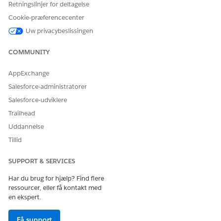
Tekstområdefelter understøttes ikke.
Retningslinjer for deltagelse
Cookie-præferencecenter
Feltsæt for udbydertilknytningsproduktfiltre
Uw privacybeslissingen
For feltsættet Udbydertilknytningsproduktfiltre understøttes
kun plukliste- og afkrydsningsfelter med et enkelt valg.
COMMUNITY
RELATED INFORMATION HTML
AppExchange
Salesforce Hjælp: Definer et feltsæt
Salesforce-administratorer
Salesforce-udviklere
Trailhead
Uddannelse
LØSTE DENNE ARTIKEL DIT PROBLEM?
Giv os besked, så vi kan forbedre os!
Tillid
Ja
Nej
SUPPORT & SERVICES
Har du brug for hjælp? Find flere
ressourcer, eller få kontakt med
en ekspert.
Få support