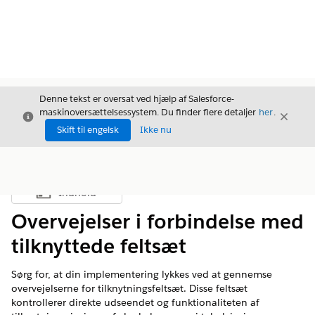
Denne tekst er oversat ved hjælp af Salesforce-
maskinoversættelsessystem. Du finder flere detaljer
her
.
Luk
Luk
Luk
Skift til engelsk
Ikke nu
Indhold
Vis indholdsfortegnelse
Overvejelser i forbindelse med
tilknyttede feltsæt
Sørg for, at din implementering lykkes ved at gennemse
overvejelserne for tilknytningsfeltsæt. Disse feltsæt
kontrollerer direkte udseendet og funktionaliteten af