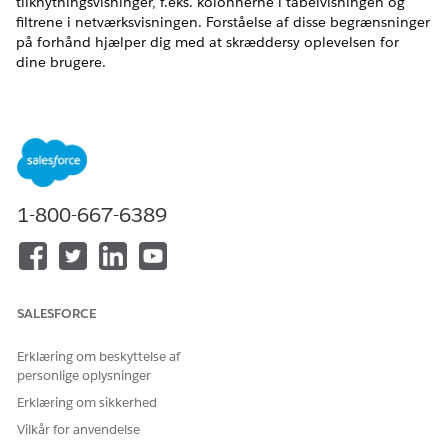
tilknytningsvisninger, f.eks. kolonnerne i tabelvisningen og
filtrene i netværksvisningen. Forståelse af disse begrænsninger
på forhånd hjælper dig med at skræddersy oplevelsen for
dine brugere.
EDITIONSHEADING
Tilgængelig i: Lightning Experience
Tilgængelig i:
Enterprise
og
Unlimited
Edition med Life
Sciences Cloud, Life Sciences Cloud for Customer
1-800-667-6389
Engagement-tilføjelsesprogramlicens og den
administrerede pakke Life Sciences Customer Engagement.
Entydigt feltsæt for udbydertilknytning
SALESFORCE
Husk på disse begrænsninger for det entydige feltsæt
Udbydertilknytning:
Erklæring om beskyttelse af
Felter fra objektet Udbydertilknytning understøttes.
personlige oplysninger
Udover standardfelterne Konto og Relateret konto kan du
Erklæring om sikkerhed
tilføje op til fem yderligere felter.
Vilkår for anvendelse
Et pluklistefelt med flere valg understøttes.