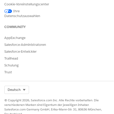
Felder hinzufügen.
Cookie-Voreinstellungscenter
Ein Mehrfach-Auswahllistenfeld wird unterstützt.
Ihre
Textbereichsfelder werden nicht unterstützt.
Datenschutzauswahlen
Feldset 'Produktfilter für Anbieterzugehörigkeit'
COMMUNITY
Für das Feldset "Produktfilter für die Anbieterzugehörigkeit"
werden nur Auswahllisten- und Kontrollkästchenfelder mit
AppExchange
Einzelauswahl unterstützt.
Salesforce-Administratoren
Salesforce-Entwickler
SIEHE AUCH:
Trailhead
Salesforce-Hilfe: Definieren eines Feldsets
Schulung
Trust
KONNTEN SIE IHR PROBLEM MITHILFE DIESES ARTIKELS
LÖSEN?
Select Org
Deutsch
Geben Sie uns Feedback, damit wir uns verbessern können.
© Copyright 2026, Salesforce.com Inc. Alle Rechte vorbehalten. Die
Ja
Nein
verschiedenen Marken sind Eigentum der jeweiligen Inhaber.
Salesforce.com Germany GmbH, Erika-Mann-Str. 31, 80636 München,
Deutschland