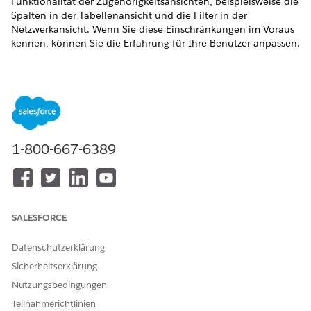
Funktionalität der Zugehörigkeitsansichten, beispielsweise die
Spalten in der Tabellenansicht und die Filter in der
Netzwerkansicht. Wenn Sie diese Einschränkungen im Voraus
kennen, können Sie die Erfahrung für Ihre Benutzer anpassen.
ERFORDERLICHE EDITIONEN
Verfügbarkeit: Lightning Experience
Verfügbarkeit:
Enterprise
und
Unlimited
Edition mit Life
Sciences Cloud, der Add-On-Lizenz "Life Sciences Cloud für
1-800-667-6389
Kundenengagement" und dem verwalteten Paket "Life
Sciences Customer Engagement".
Eindeutiges Feldset für Anbieterzugehörigkeit
SALESFORCE
Beachten Sie die folgenden Einschränkungen für das Feldset
"Eindeutige Anbieterzugehörigkeit":
Datenschutzerklärung
Felder aus dem Objekt "Anbieterzugehörigkeit" werden
Sicherheitserklärung
unterstützt.
Zusätzlich zu den Standardfeldern "Account" und
Nutzungsbedingungen
"Zugehöriger Account" können Sie bis zu fünf weitere
Teilnahmerichtlinien