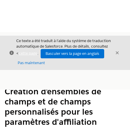
Ce texte a été traduit à l’aide du système de traduction
automatique de Salesforce. Plus de détails, consultez
Fermer
Ferme
<
cette page
.
Basculer vers la page en anglais
Fermer
Pas maintenant
Table des
Afficher la table des matières
matières
Création d'ensembles de
champs et de champs
personnalisés pour les
paramètres d'affiliation