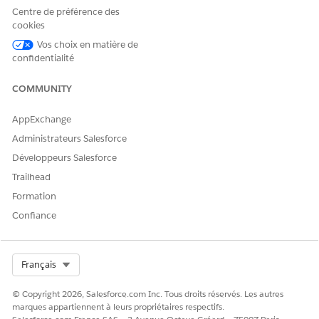
Centre de préférence des
Affiliation de
Créez un
Ensemble de
cookies
prestataire
ensemble de
champs uniques
champs pour
Affiliation de
Vos choix en matière de
identifier de façon
prestataires
confidentialité
unique les
enregistrements
COMMUNITY
d'affiliation de
prestataires.
AppExchange
Créez un
Ensemble de
Administrateurs Salesforce
ensemble de
champs Colonnes
champs pour
d'affiliation de
Développeurs Salesforce
afficher une liste
prestataire
Trailhead
de colonnes dans
la vue tableau des
Formation
affiliations.
Confiance
Créez un champ
Champ de
personnalisé ou
couleur du
de formule qui
connecteur
Select Org
Français
stocke la valeur
au format
© Copyright 2026, Salesforce.com Inc. Tous droits réservés. Les autres
hexadécimal pour
marques appartiennent à leurs propriétaires respectifs.
afficher la couleur