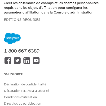
Créez les ensembles de champs et les champs personnalisés
requis dans les objets d'affiliation pour configurer les
paramètres d'affiliation dans la Console d'administration.
ÉDITIONS REQUISES
Disponible avec : Lightning Experience
Disponible avec : les éditions
Enterprise
et
Unlimited
avec
Life Sciences Cloud, la licence complémentaire Life
Sciences Cloud pour Customer Engagement et le package
1-800-667-6389
géré Life Sciences Customer Engagement.
AUTORISATIONS UTILISATEUR REQUISES
Pour créer des champs
Ensemble d'autorisations
SALESFORCE
personnalisés et des
Administrateur commercial
ensembles de champs :
des sciences de la vie
Déclaration de confidentialité
Déclaration relative à la sécurité
OBJET
TÂCHE
PARAMÈTRE DE
CONSOLE
Conditions d’utilisation
ADMINISTRATEUR
Directives de participation
ASSOCIÉ